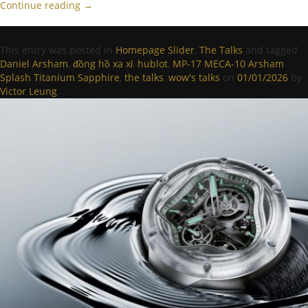
Continue reading
→
This entry was posted in
Homepage Slider
,
The Talks
and tagged
Daniel Arsham
,
đồng hồ xa xỉ
,
hublot
,
MP-17 MECA-10 Arsham
Splash Titanium Sapphire
,
the talks
,
wow's talks
on
01/01/2026
by
Victor Leung
.