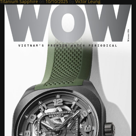
Titanium Sapphire
on
10/10/2025
by
Victor Leung
.