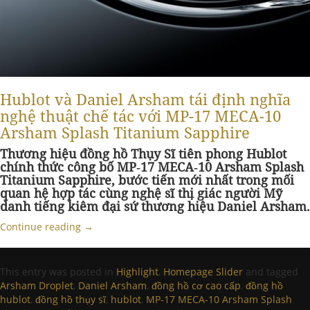
Hublot và Daniel Arsham tái định nghĩa
nghệ thuật chế tác với MP-17 MECA-10
Arsham Splash Titanium Sapphire
Thương hiệu đồng hồ Thụy Sĩ tiên phong Hublot
chính thức công bố MP‑17 MECA‑10 Arsham Splash
Titanium Sapphire, bước tiến mới nhất trong mối
quan hệ hợp tác cùng nghệ sĩ thị giác người Mỹ
danh tiếng kiêm đại sứ thương hiệu Daniel Arsham.
Continue reading
→
This entry was posted in
Highlight
,
Homepage Slider
and tagged
Arsham Droplet
,
Daniel Arsham
,
đồng hồ cơ cao cấp
,
đồng hồ
hublot
,
đồng hồ thụy sĩ
,
hublot
,
MP-17 MECA-10 Arsham Splash