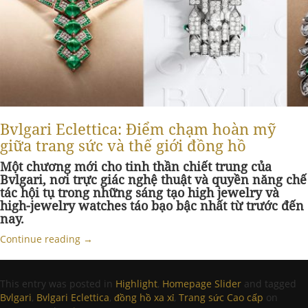
Bvlgari Eclettica: Điểm chạm hoàn mỹ
giữa trang sức và thế giới đồng hồ
Một chương mới cho tinh thần chiết trung của
Bvlgari, nơi trực giác nghệ thuật và quyền năng chế
tác hội tụ trong những sáng tạo high jewelry và
high-jewelry watches táo bạo bậc nhất từ trước đến
nay.
Continue reading
→
This entry was posted in
Highlight
,
Homepage Slider
and tagged
Bvlgari
,
Bvlgari Eclettica
,
đồng hồ xa xỉ
,
Trang sức Cao cấp
on