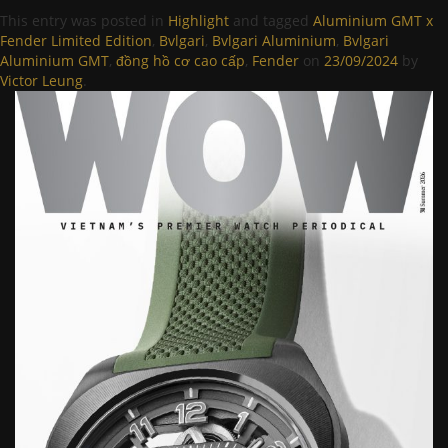
This entry was posted in
Highlight
and tagged
Aluminium GMT x
Fender Limited Edition
,
Bvlgari
,
Bvlgari Aluminium
,
Bvlgari
Aluminium GMT
,
đồng hồ cơ cao cấp
,
Fender
on
23/09/2024
by
Victor Leung
.