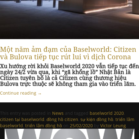
Một năm ảm đạm của Baselworld: Citizen
và Bulova tiếp tục rút lui vì dịch Corona
Xu hướng rời khỏi Baselworld 2020 vẫn tiếp tục đến
ngày 24/2 vừa qua, khi “gã khổng lồ” Nhật Bản là
Citizen tuyên bố là cả Citizen cùng thương hiệu
Bulova trực thuộc sẽ không tham gia vào triển lãm.
Continue reading
→
This entry was posted in
News
and tagged
baselworld 2020
,
citizen tại baselworld
,
đồng hồ citizen
,
sự kiện đồng hồ
,
triển lãm
baselworld
,
triển lãm đồng hồ
on
25/02/2020
by
Victor Leung
.