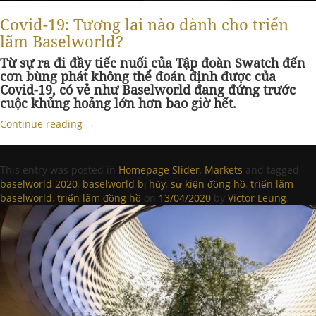
Covid-19: Tương lai nào dành cho triển
lãm Baselworld?
Từ sự ra đi đầy tiếc nuối của Tập đoàn Swatch đến
cơn bùng phát không thể đoán định được của
Covid-19, có vẻ như Baselworld đang đứng trước
cuộc khủng hoảng lớn hơn bao giờ hết.
Continue reading
→
This entry was posted in
Homepage Slider
,
Markets
and tagged
baselworld 2020
,
baselworld bị hủy
,
sự kiện đồng hồ
,
triển lãm
baselworld
,
triển lãm đồng hồ
on
13/04/2020
by
Victor Leung
.