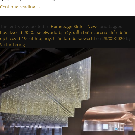
Continue reading
→
This entry was posted in
Homepage Slider
,
News
and tagged
baselworld 2020
,
baselworld bị hủy
,
diễn biến corona
,
diễn biến
dịch covid-19
,
sihh bị huỷ
,
triển lãm baselworld
on
28/02/2020
by
Victor Leung
.