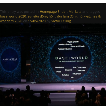
This entry was posted in
Homepage Slider
,
Markets
and tagged
baselworld 2020
,
sự kiện đồng hồ
,
triển lãm đồng hồ
,
watches &
wonders 2020
on
15/05/2020
by
Victor Leung
.