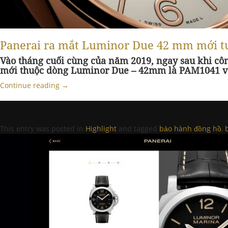
Panerai ra mắt Luminor Due 42 mm mới tu
Vào tháng cuối cùng của năm 2019, ngay sau khi cô
mới thuộc dòng Luminor Due – 42mm là PAM1041 
Continue reading
→
This entry was posted in
Highlight
and tagged
bảo hành đồng hồ
,