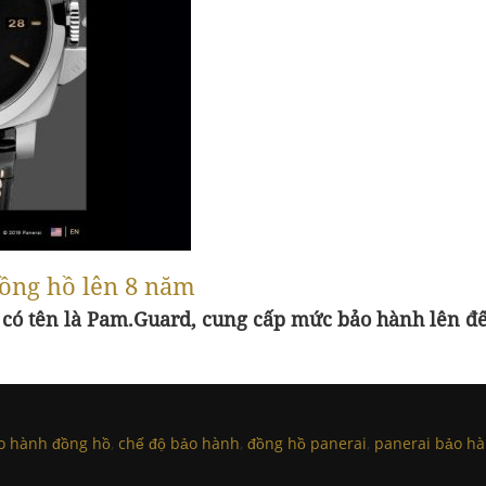
ồng hồ lên 8 năm
ới có tên là Pam.Guard, cung cấp mức bảo hành lên 
o hành đồng hồ
,
chế độ bảo hành
,
đồng hồ panerai
,
panerai bảo h