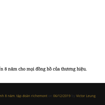
đến 8 năm cho mọi đồng hồ của thương hiệu.
ành 8 năm
,
tập đoàn richemont
on
06/12/2019
by
Victor Leung
.