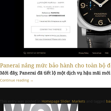
Panerai nâng mức bảo hành cho toàn bộ đ
Mới đây, Panerai đã tiết lộ một dịch vụ hậu mãi m
Continue reading
→
This entry was posted in
Homepage Slider
,
Markets
and tagged
bả