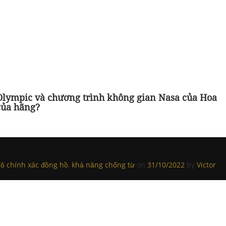
 Olympic và chương trình không gian Nasa của Hoa
của hãng?
độ chính xác đồng hồ
,
khả năng chống từ
on
31/10/2022
by
Victor