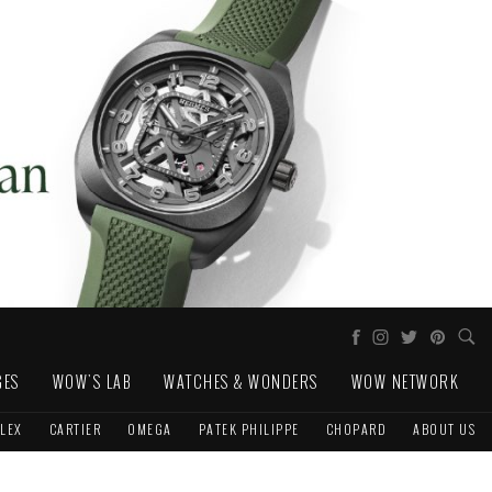
GES
WOW'S LAB
WATCHES & WONDERS
WOW NETWORK
LEX
CARTIER
OMEGA
PATEK PHILIPPE
CHOPARD
ABOUT US