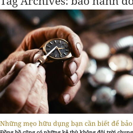
Tag Archives:
bảo hành đ
Những mẹo hữu dụng bạn cần biết để bảo
Đồng hồ cũng có những kẻ thù không đội trời chung