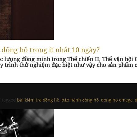
đồng hồ trong ít nhất 10 ngày?
ực lượng đồng minh trong Thế chiến II, Thế vận hội
uy trình thử nghiệm đặc biệt như vậy cho sản phẩm 
 tagged
bài kiểm tra đồng hồ
,
bảo hành đồng hồ
,
dong ho omega
,