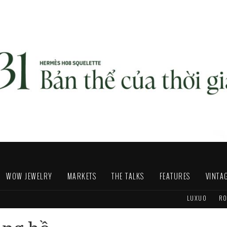
WOW JEWELRY
MARKETS
THE TALKS
FEATURES
VINTA
LUXUO
RO