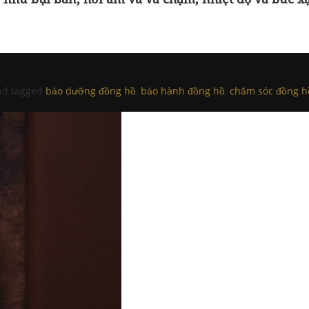
d tagged
bảo dưỡng đồng hồ
,
bảo hành đồng hồ
,
chăm sóc đồng h