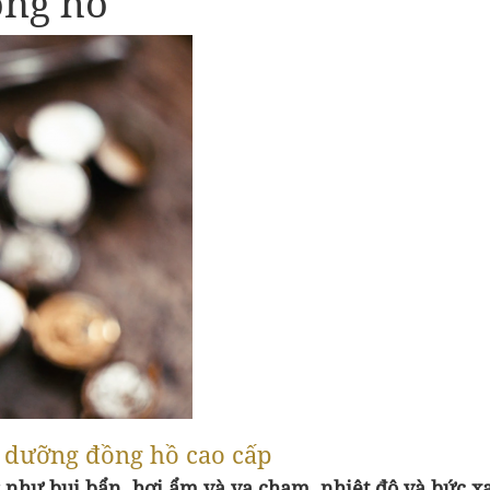
ồng hồ
 dưỡng đồng hồ cao cấp
 như bụi bẩn, hơi ẩm và va chạm, nhiệt độ và bức x