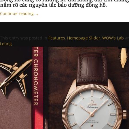
nắm rõ các nguyên tắc bảo dưỡng đồng hồ.
Continue reading
→
This entry was posted in
Features
,
Homepage Slider
,
WOW's Lab
an
Leung
.