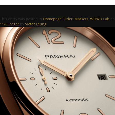
This entry was posted in
Homepage Slider
,
Markets
,
WOW's Lab
an
11/08/2022
by
Victor Leung
.