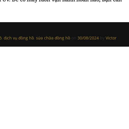
ồ
,
dịch vụ đồng hồ
,
sửa chữa đồng hồ
on
30/08/2024
by
Victor