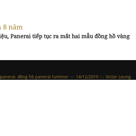
h 8 năm
ệu, Panerai tiếp tục ra mắt hai mẫu đồng hồ vàng
panerai
,
đồng hồ panerai luminor
on
14/12/2019
by
Victor Leung
.