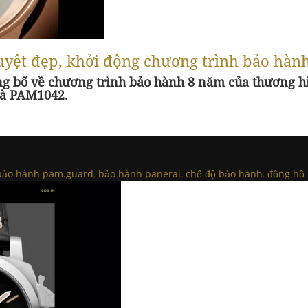
yệt đẹp, khởi động chương trình bảo hàn
ng bố về chương trình bảo hành 8 năm của thương hi
và PAM1042.
bảo hành pam.guard
,
bảo hành panerai
,
chế độ bảo hành
,
đồng hồ 