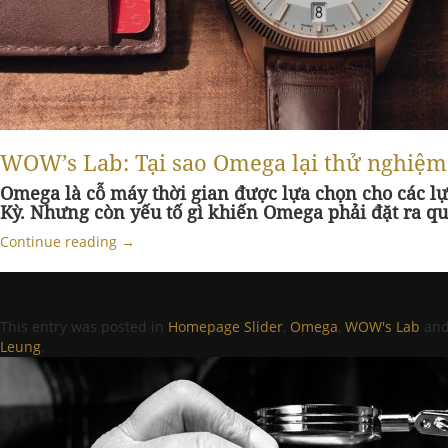
WOW’s Lab: Tại sao Omega lại thử nghiệm 
Omega là cỗ máy thời gian được lựa chọn cho các l
Kỳ. Nhưng còn yếu tố gì khiến Omega phải đặt ra q
Continue reading
→
This entry was posted in
Homepage Slider
,
Omega
,
WOW's Lab
and
Leung
.