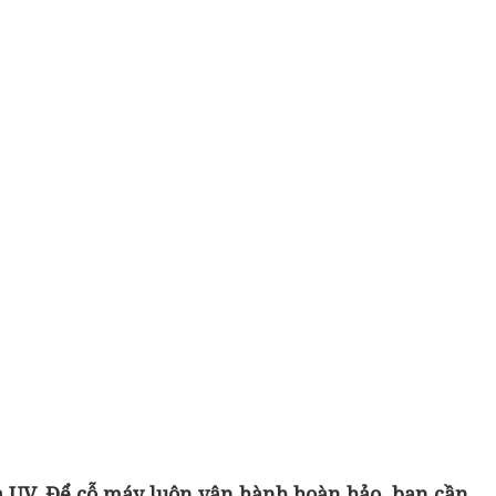
ạ UV. Để cỗ máy luôn vận hành hoàn hảo, bạn cần