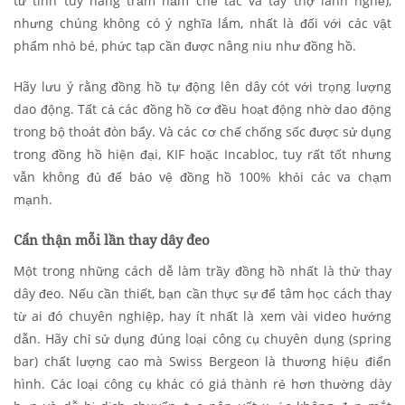
từ tinh tuý hàng trăm năm chế tác và tay thợ lành nghề),
nhưng chúng không có ý nghĩa lắm, nhất là đối với các vật
phẩm nhỏ bé, phức tạp cần được nâng niu như đồng hồ.
Hãy lưu ý rằng đồng hồ tự động lên dây cót với trọng lượng
dao động. Tất cả các đồng hồ cơ đều hoạt động nhờ dao động
trong bộ thoát đòn bẩy. Và các cơ chế chống sốc được sử dụng
trong đồng hồ hiện đại, KIF hoặc Incabloc, tuy rất tốt nhưng
vẫn không đủ để bảo vệ đồng hồ 100% khỏi các va chạm
mạnh.
Cẩn thận mỗi lần thay dây đeo
Một trong những cách dễ làm trầy đồng hồ nhất là thử thay
dây đeo. Nếu cần thiết, bạn cần thực sự để tâm học cách thay
từ ai đó chuyên nghiệp, hay ít nhất là xem vài video hướng
dẫn. Hãy chỉ sử dụng đúng loại công cụ chuyên dụng (spring
bar) chất lượng cao mà Swiss Bergeon là thương hiệu điển
hình. Các loại công cụ khác có giá thành rẻ hơn thường dày