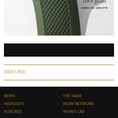
EDITOR'S PICKS
NEWS
THE TALKS
HIGHLIGHT
WOW NETWORK
FEATURES
WOW'S LAB