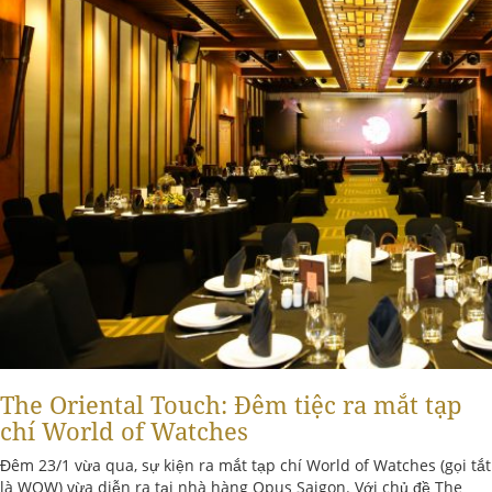
The Oriental Touch: Đêm tiệc ra mắt tạp
chí World of Watches
Đêm 23/1 vừa qua, sự kiện ra mắt tạp chí World of Watches (gọi tắt
là WOW) vừa diễn ra tại nhà hàng Opus Saigon. Với chủ đề The