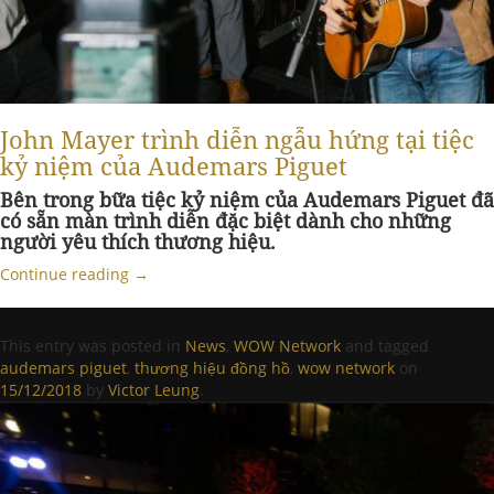
John Mayer trình diễn ngẫu hứng tại tiệc
kỷ niệm của Audemars Piguet
Bên trong bữa tiệc kỷ niệm của Audemars Piguet đã
có sẵn màn trình diễn đặc biệt dành cho những
người yêu thích thương hiệu.
Continue reading
→
This entry was posted in
News
,
WOW Network
and tagged
audemars piguet
,
thương hiệu đồng hồ
,
wow network
on
15/12/2018
by
Victor Leung
.