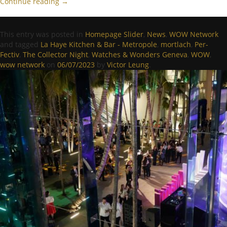
Continue reading
→
This entry was posted in
Homepage Slider
,
News
,
WOW Network
and tagged
La Haye Kitchen & Bar - Metropole
,
mortlach
,
Per-
Fectiv
,
The Collector Night
,
Watches & Wonders Geneva
,
WOW
,
wow network
on
06/07/2023
by
Victor Leung
.