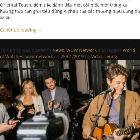
Oriental Touch, đêm tiệc đánh dấu một cột mốc mới trong xu
hướng tiếp cận giới tiêu dùng Á châu của các thương hiệu đồng hồ
xa xỉ.
Continue reading
→
This entry was posted in
News
,
WOW Network
and tagged
World
of Watches
,
wow network
on
25/01/2019
by
Victor Leung
.