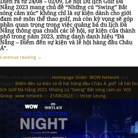
Diễn ra từ 24/08 – 02/09, Lễ hội Du lịch Golf Đà
Nẵng 2023 mang chủ đề “Những cú “Swing” Bắt
sóng cảm xúc” không chỉ là sự kiện dành cho giới
đam mê môn thể thao golf, mà còn kỳ vọng sẽ góp
phần quan trọng trong việc quảng bá du lịch Đà
Nẵng thông qua chuỗi các lễ hội, sự kiện của thành
phố trong năm 2023, xứng danh danh hiệu “Đà
Nẵng – Điểm đến sự kiện và lễ hội hàng đầu Châu
Á”.
Continue reading
→
This entry was posted in
Homepage Slider
,
WOW Network
and
tagged
Điểm đến sự kiện và lễ hội hàng đầu Châu Á
,
golf
,
Lễ hội Du
lịch Golf Đà Nẵng 2023
,
Những cú “Swing” Bắt sóng cảm xú
,
VGS
Group
,
wow network
on
21/08/2023
by
Victor Leung
.