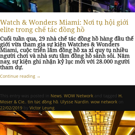
Watch & Wonders Miami: Nơi tụ hội giới
elite trong chế tác đồng hồ
Cuối tuần qua, 29 nhà chế tác đồng hồ hàng đầu thế
giới vừa tham gia sự kiện Watches & Wonders
Miami, cuộc triển lãm đồng hồ xa xỉ quy tụ nhiều
người chơi và nhà sưu tầm đồng hồ sành sỏi. Năm
nay, sự kiện ghi nhận kỷ lục mới với 28.000 người
tham dự.
Continue reading
→
This entry was posted in
News
,
WOW Network
and tagged
H.
Moser & Cie.
,
tin tức đồng hồ
,
Ulysse Nardin
,
wow network
on
22/02/2019
by
Victor Leung
.