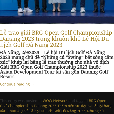
Lễ trao giải BRG Open Golf Championship
Danang 2023 trong khuôn khổ Lễ Hội Du
Lịch Golf Đà Nẵng 2023
Đà Nẵng, 2/9/2023 – Lễ hội Du lịch Golf Đà Nẵng
2023 mang chủ đề “Những cú “Swing” bắt sóng cảm
xúc” khép lại bằng lễ trao thưởng cho nhà vô địch
Giải BRG Open Golf Championship 2023 thuộc
Asian Development Tour tại sân gôn Danang Golf
Resort.
Continue reading
→
This entry was posted in
WOW Network
and tagged
BRG Open
Golf Championship Danang 2023
,
Điểm đến sự kiện và lễ hội hàng
đầu Châu Á
,
golf
,
Lễ hội Du lịch Golf Đà Nẵng 2023
,
Những cú