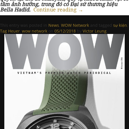
tầm ảnh hưởng, trong đó có Đại sứ thương hiệu
Bella Hadid.
Continue reading
→
This entry was posted in
News
,
WOW Network
and tagged
sự kiện
,
Tag Heuer
,
wow network
on
05/12/2018
by
Victor Leung
.