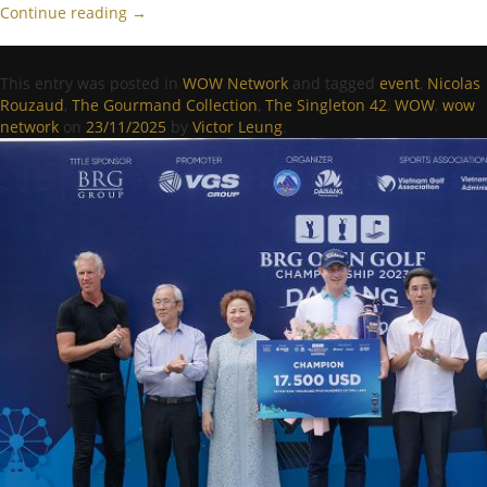
Continue reading
→
This entry was posted in
WOW Network
and tagged
event
,
Nicolas
Rouzaud
,
The Gourmand Collection
,
The Singleton 42
,
WOW
,
wow
network
on
23/11/2025
by
Victor Leung
.