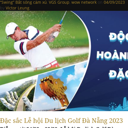
“Swing” Bắt sóng cảm xú
,
VGS Group
,
wow network
on
04/09/2023
by
Victor Leung
.
Đặc sắc Lễ hội Du lịch Golf Đà Nẵng 2023