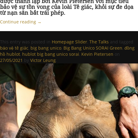
được thành lập bởi Kevin Pietersen với mục tiêu
bảo vệ sự tồn vong của loài Tê giác, khỏi sự đe dọa
từ nạn săn bắt trái phép.
Continue reading
→
This entry was posted in
Homepage Slider
,
The Talks
and tagged
bảo vệ tê giác
,
big bang unico
,
Big Bang Unico SORAI Green
,
đồng
hồ hublot
,
hublot big bang unico sorai
,
Kevin Pietersen
on
27/05/2021
by
Victor Leung
.