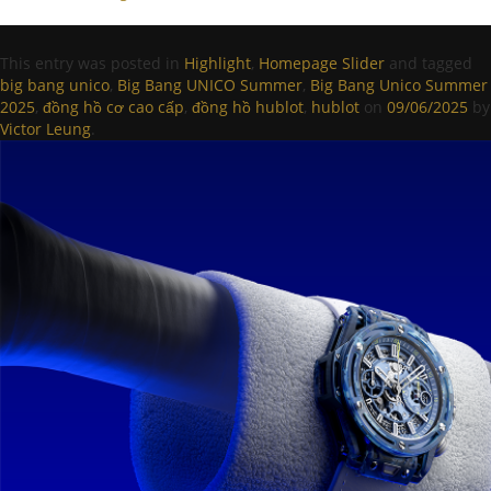
This entry was posted in
Highlight
,
Homepage Slider
and tagged
big bang unico
,
Big Bang UNICO Summer
,
Big Bang Unico Summer
2025
,
đồng hồ cơ cao cấp
,
đồng hồ hublot
,
hublot
on
09/06/2025
by
Victor Leung
.