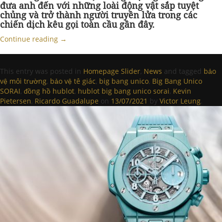
đưa anh đến với những loài động vật sắp tuyệt
chủng và trở thành người truyền lửa trong các
chiến dịch kêu gọi toàn cầu gần đây.
Continue reading
→
This entry was posted in
Homepage Slider
,
News
and tagged
bảo
vệ môi trường
,
bảo vệ tê giác
,
big bang unico
,
Big Bang Unico
SORAI
,
đồng hồ hublot
,
hublot big bang unico sorai
,
Kevin
Pietersen
,
Ricardo Guadalupe
on
13/07/2021
by
Victor Leung
.