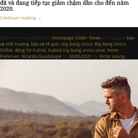
đã và đang tiếp tục giảm chậm dần cho đến năm
2020.
Continue reading
→
This entry was posted in
Homepage Slider
,
News
and tagged
bảo
vệ môi trường
,
bảo vệ tê giác
,
big bang unico
,
Big Bang Unico
SORAI
,
đồng hồ hublot
,
hublot big bang unico sorai
,
Kevin
Pietersen
,
Ricardo Guadalupe
on
20/05/2021
by
Victor Leung
.