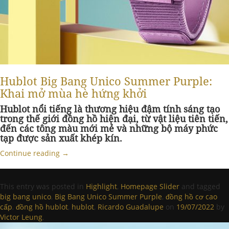
Hublot Big Bang Unico Summer Purple:
Khai mở mùa hè hứng khởi
Hublot nổi tiếng là thương hiệu đậm tính sáng tạo
trong thế giới đồng hồ hiện đại, từ vật liệu tiên tiến,
đến các tông màu mới mẻ và những bộ máy phức
tạp được sản xuất khép kín.
Continue reading
→
This entry was posted in
Highlight
,
Homepage Slider
and tagged
big bang unico
,
Big Bang Unico Summer Purple
,
đồng hồ cơ cao
cấp
,
đồng hồ hublot
,
hublot
,
Ricardo Guadalupe
on
19/07/2022
by
Victor Leung
.