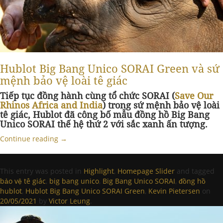
Hublot Big Bang Unico SORAI Green và sứ
mệnh bảo vệ loài tê giác
Tiếp tục đồng hành cùng tổ chức SORAI (
Save Our
Rhinos Africa and India
) trong sứ mệnh bảo vệ loài
tê giác, Hublot đã công bố mẫu đồng hồ Big Bang
Unico SORAI thế hệ thứ 2 với sắc xanh ấn tượng.
Continue reading
→
This entry was posted in
Highlight
,
Homepage Slider
and tagged
bảo vệ tê giác
,
big bang unico
,
Big Bang Unico SORAI
,
đồng hồ
hublot
,
Hublot Big Bang Unico SORAI Green
,
Kevin Pietersen
on
20/05/2021
by
Victor Leung
.