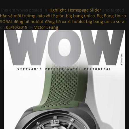
This entry was posted in
Highlight
,
Homepage Slider
and tagged
bảo vệ môi trường
,
bảo vệ tê giác
,
big bang unico
,
Big Bang Unico
SORAI
,
đồng hồ hublot
,
đồng hồ xa xỉ
,
hublot big bang unico sorai
on
06/10/2019
by
Victor Leung
.