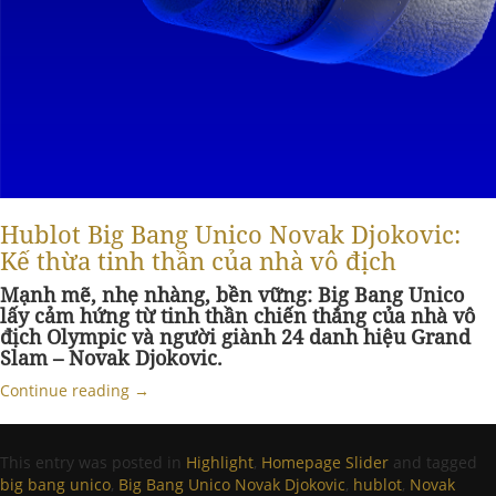
Hublot Big Bang Unico Novak Djokovic:
Kế thừa tinh thần của nhà vô địch
Mạnh mẽ, nhẹ nhàng, bền vững: Big Bang Unico
lấy cảm hứng từ tinh thần chiến thắng của nhà vô
địch Olympic và người giành 24 danh hiệu Grand
Slam – Novak Djokovic.
Continue reading
→
This entry was posted in
Highlight
,
Homepage Slider
and tagged
big bang unico
,
Big Bang Unico Novak Djokovic
,
hublot
,
Novak