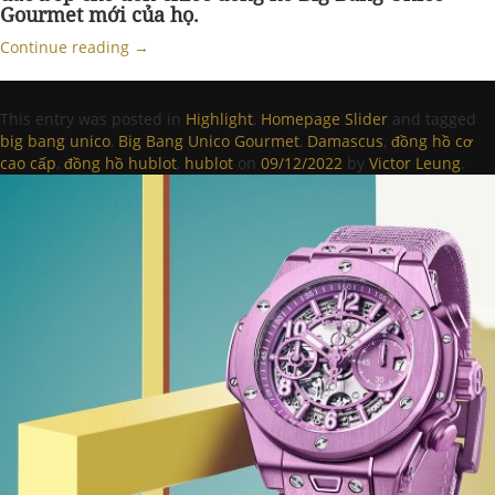
Gourmet mới của họ.
Continue reading
→
This entry was posted in
Highlight
,
Homepage Slider
and tagged
big bang unico
,
Big Bang Unico Gourmet
,
Damascus
,
đồng hồ cơ
cao cấp
,
đồng hồ hublot
,
hublot
on
09/12/2022
by
Victor Leung
.