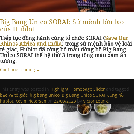
Big Bang Unico SORAI: Sứ mệnh lớn lao
của Hublot
Tiếp tục đồng hành cùng tổ chức SORAI (
Save Our
Rhinos Africa and India
) trong sứ mệnh bảo vệ loài
tê giác, Hublot đã công bố mẫu đồng hồ Big Bang
Unico SORAI thế hệ thứ 3 trong tông màu xám ấn
tượng.
Continue reading
→
This entry was posted in
Highlight
,
Homepage Slider
and tagged
bảo vệ tê giác
,
big bang unico
,
Big Bang Unico SORAI
,
đồng hồ
hublot
,
Kevin Pietersen
on
22/03/2023
by
Victor Leung
.