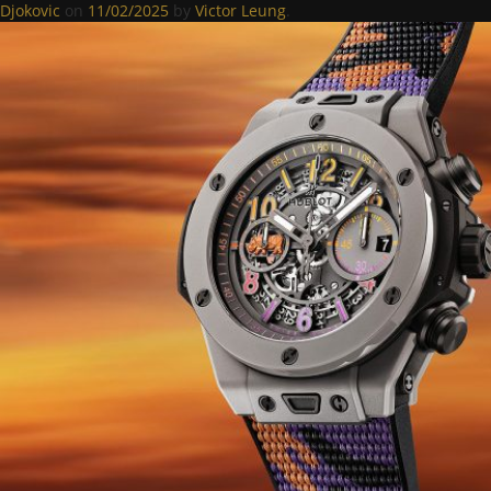
Djokovic
on
11/02/2025
by
Victor Leung
.