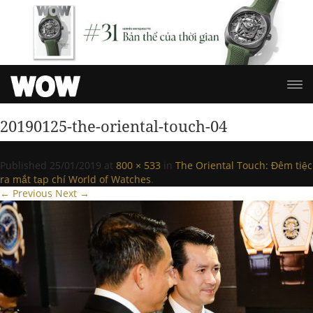
20190125-the-oriental-touch-04
Published
25/01/2019
at
800 × 533
in
The Oriental Touch: Đêm tiệc
ra mắt tạp chí World of Watches
.
← Previous
Next →