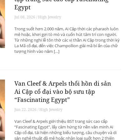
Egypt
Jul 08, 2026 / High Jewelry
Trong suốt hơn 2.000 năm, Ai Cập thời các pharaoh luôn
mê hoặc, khơi gợi tò mò và cuốn hút tâm trí con người.
Từ những nghi lễ tôn thờ các vị thần Ai Cập trong thời kỳ
La Mã cổ đại, đến việc Champollion giải mã bí ẩn của chữ
tượng hình vào năm […]
Van Cleef & Arpels thổi hồn di sản
Ai Cập cổ đại vào bộ sưu tập
“Fascinating Egypt”
Jun 22, 2026 / High Jewelry
Van Cleef & Arpels giới thiệu BST trang sức cao cấp
“Fascinating Egypt”, lấy cảm hứng từ nền văn minh Ai
Cập cổ đại, tái hiện những biểu tượng, câu chuyện và di
sản nghệ thuật đã mê hoặc nhân loại suốt hơn 2 thiên