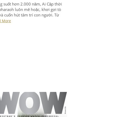
g suốt hơn 2.000 năm, Ai Cập thời
pharaoh luôn mê hoặc, khơi gợi tò
à cuốn hút tâm trí con người. Từ
g nghi lễ tôn thờ các vị thần Ai Cập
d More
g thời kỳ La Mã cổ đại, đến việc
pollion giải mã bí ẩn của chữ tượng
 vào năm […]