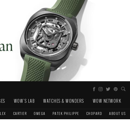
GES
WOW'S LAB
WATCHES & WONDERS
WOW NETWORK
LEX
CARTIER
OMEGA
PATEK PHILIPPE
CHOPARD
ABOUT US