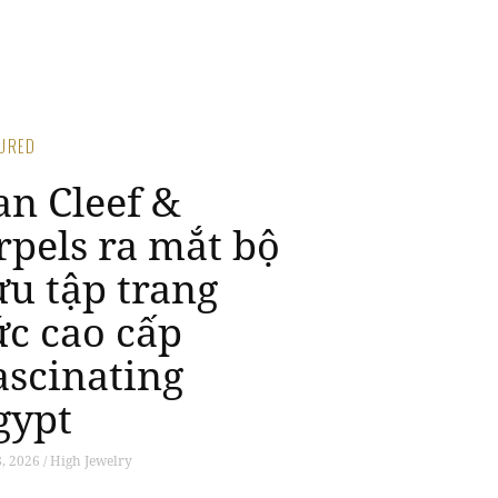
TURED
an Cleef &
rpels ra mắt bộ
ưu tập trang
ức cao cấp
ascinating
gypt
8, 2026 / High Jewelry