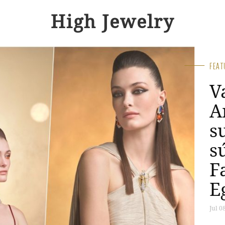
High Jewelry
FEA
V
A
s
s
F
E
Jul 0