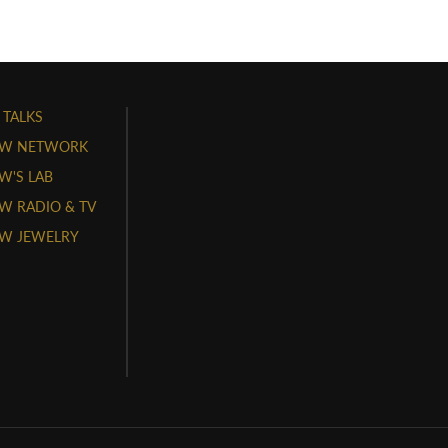
 TALKS
W NETWORK
'S LAB
 RADIO & TV
W JEWELRY