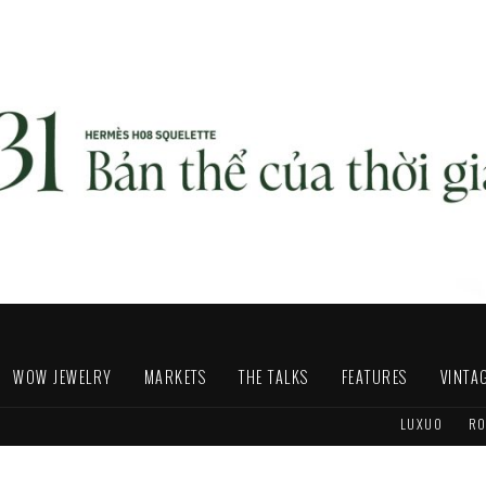
WOW JEWELRY
MARKETS
THE TALKS
FEATURES
VINTA
LUXUO
RO