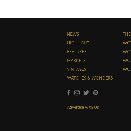
NEWS
THE
HIGHLIGHT
WO
FEATURES
WOW
MARKETS
WOW
VINTAGES
WO
WATCHES & WONDERS
Advertise with Us