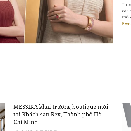
Tron
các 
mò v
nhữn
Rea
tron
Cham
hình
MESSIKA khai trương boutique mới
tại Khách sạn Rex, Thành phố Hồ
Chí Minh