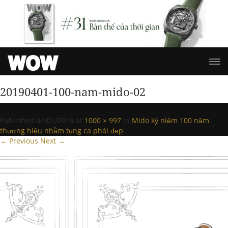
20190401-100-nam-mido-02
Published
04/01/2019
at
1000 × 997
in
Mido kỷ niệm 100 năm
thương hiệu nhằm tụng ca phái đẹp
.
← Previous
Next →