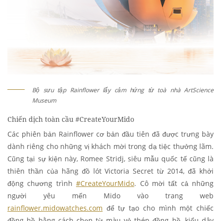
Bộ sưu tập Rainflower lấy cảm hứng từ toà nhà ArtScience
Museum
Chiến dịch toàn cầu #CreateYourMido
Các phiên bản Rainflower cơ bản đầu tiên đã được trưng bày
dành riêng cho những vị khách mời trong dạ tiệc thưởng lãm.
Cũng tại sự kiện này, Romee Stridj, siêu mẫu quốc tế cũng là
thiên thần của hãng đồ lót Victoria Secret từ 2014, đã khởi
động chương trình
#CreateYourMido
. Cô mời tất cả những
người yêu mến Mido vào trang web
rainflower.midowatches.com
để tự tạo cho mình một chiếc
đồng hồ bằng cách chọn từ màu vỏ thép đồng hồ, kiểu dây