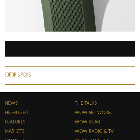
EDITOR'S PICKS
NEWS
THE TALKS
HIGHLIGHT
WOW NETWORK
FEATURES
WOW'S LAB
MARKETS
WOW RADIO & TV