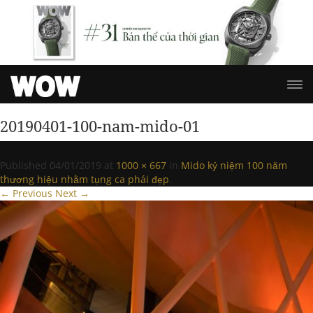
20190401-100-nam-mido-01
Published
04/01/2019
at
1000 × 667
in
Mido kỷ niệm 100 năm
thương hiệu nhằm tụng ca phái đẹp
.
← Previous
Next →