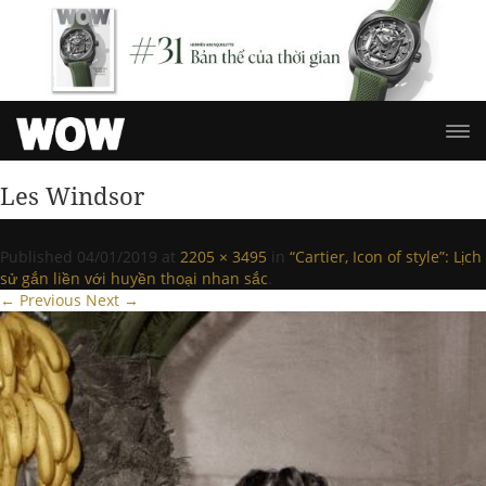
Les Windsor
Published
04/01/2019
at
2205 × 3495
in
“Cartier, Icon of style”: Lịch
sử gắn liền với huyền thoại nhan sắc
.
← Previous
Next →