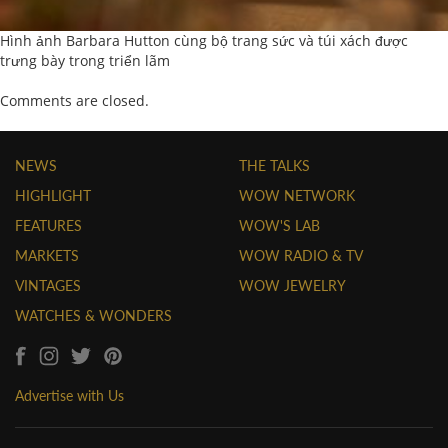
Hình ảnh Barbara Hutton cùng bộ trang sức và túi xách được
trưng bày trong triển lãm
Comments are closed.
NEWS
THE TALKS
HIGHLIGHT
WOW NETWORK
FEATURES
WOW'S LAB
MARKETS
WOW RADIO & TV
VINTAGES
WOW JEWELRY
WATCHES & WONDERS
Advertise with Us