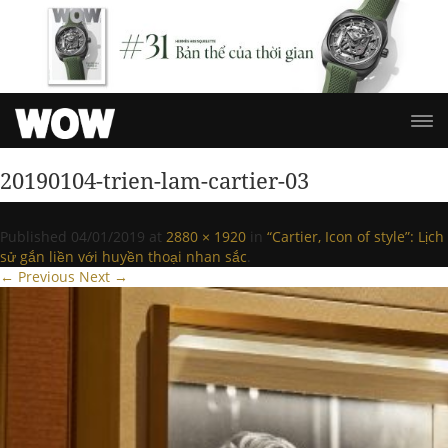
20190104-trien-lam-cartier-03
Published
04/01/2019
at
2880 × 1920
in
“Cartier, Icon of style”: Lịch
sử gắn liền với huyền thoại nhan sắc
.
← Previous
Next →