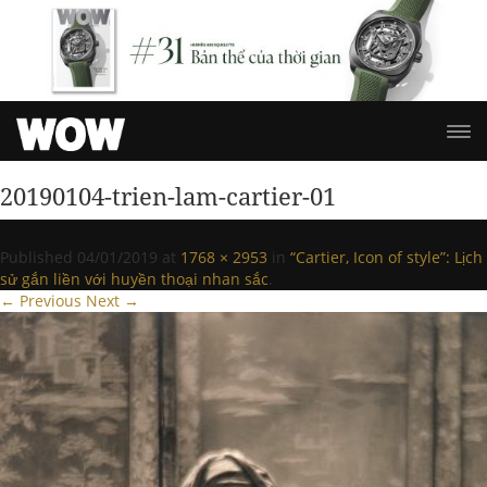
20190104-trien-lam-cartier-01
Published
04/01/2019
at
1768 × 2953
in
“Cartier, Icon of style”: Lịch
sử gắn liền với huyền thoại nhan sắc
.
← Previous
Next →