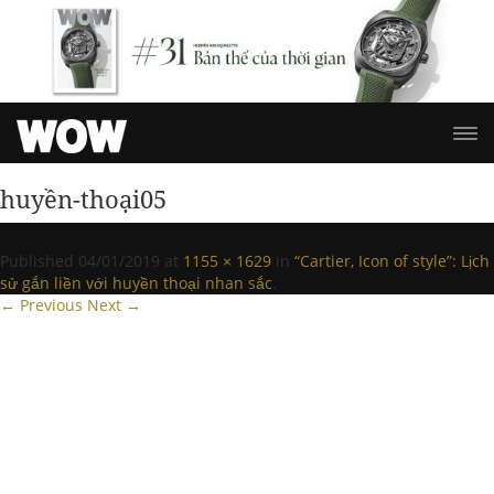
huyền-thoại05
Published
04/01/2019
at
1155 × 1629
in
“Cartier, Icon of style”: Lịch
sử gắn liền với huyền thoại nhan sắc
.
← Previous
Next →