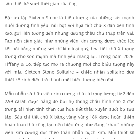
sản thiết kế vượt thời gian của ông.
Bộ sưu tập Sixteen Stone là biểu tượng của những sức mạnh
nuôi dưỡng tình yêu, nổi bật với họa tiết chữ X đan xen tinh
xảo, gợi liên tưởng đến những đường thêu chữ thập trên vải.
Tạo nên cảm giác như những viên kim cương được khéo léo
kết nối bằng những sợi chỉ kim loại quý, họa tiết chữ X tượng
trưng cho sức mạnh mà tình yêu mang lại. Trong năm 2026,
Tiffany & Co. tiếp tục mở ra chương mới cho biểu tượng này
với mẫu Sixteen Stone Solitaire – chiếc nhẫn solitaire đưa
thiết kế kinh điển trở thành một biểu tượng hiện đại.
Mẫu nhẫn sở hữu viên kim cương chủ có trọng lượng từ 2 đến
2,99 carat, được nâng đỡ bởi hệ thống chấu hình chữ X đặc
trưng, tái hiện tinh thần của họa tiết thêu xuyên suốt bộ sưu
tập. Sáu chi tiết chữ X bằng vàng vàng 18K được hoàn thiện
hoàn toàn thủ công tạo nên hiệu ứng như đang “khâu” những
viên kim cương dọc theo thân nhẫn bạch kim. Mỗi thiết kế