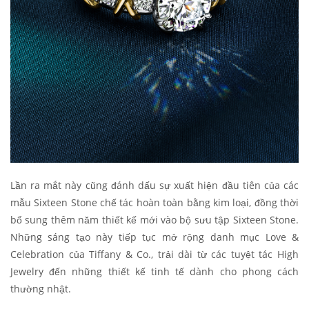
Lần ra mắt này cũng đánh dấu sự xuất hiện đầu tiên của các
mẫu Sixteen Stone chế tác hoàn toàn bằng kim loại, đồng thời
bổ sung thêm năm thiết kế mới vào bộ sưu tập Sixteen Stone.
Những sáng tạo này tiếp tục mở rộng danh mục Love &
Celebration của Tiffany & Co., trải dài từ các tuyệt tác High
Jewelry đến những thiết kế tinh tế dành cho phong cách
thường nhật.