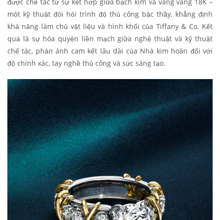
được chế tác từ sự kết hợp giữa bạch kim và vàng vàng 18K –
một kỹ thuật đòi hỏi trình độ thủ công bậc thầy, khẳng định
khả năng làm chủ vật liệu và hình khối của Tiffany & Co. Kết
quả là sự hòa quyện liền mạch giữa nghệ thuật và kỹ thuật
chế tác, phản ánh cam kết lâu dài của Nhà kim hoàn đối với
độ chính xác, tay nghề thủ công và sức sáng tạo.