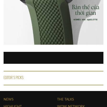
EDITOR'S PICKS
NEWS
THE TALKS
HIGHLIGHT
WOW NETWORK