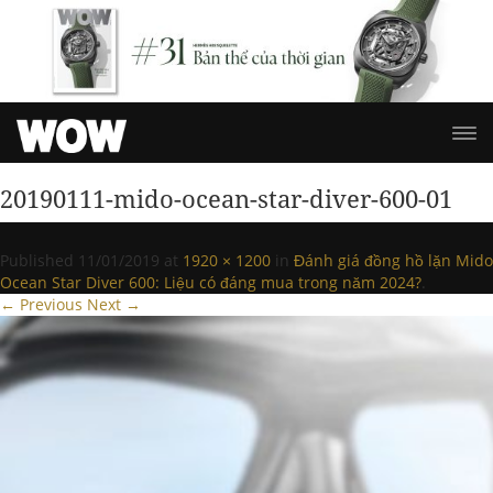
20190111-mido-ocean-star-diver-600-01
Published
11/01/2019
at
1920 × 1200
in
Đánh giá đồng hồ lặn Mido
Ocean Star Diver 600: Liệu có đáng mua trong năm 2024?
.
← Previous
Next →