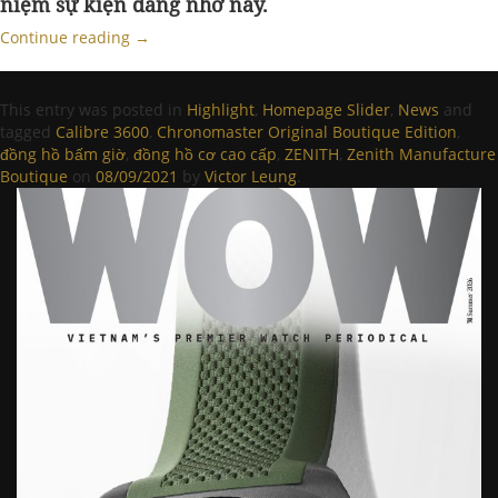
niệm sự kiện đáng nhớ này.
Continue reading
→
This entry was posted in
Highlight
,
Homepage Slider
,
News
and
tagged
Calibre 3600
,
Chronomaster Original Boutique Edition
,
đồng hồ bấm giờ
,
đồng hồ cơ cao cấp
,
ZENITH
,
Zenith Manufacture
Boutique
on
08/09/2021
by
Victor Leung
.