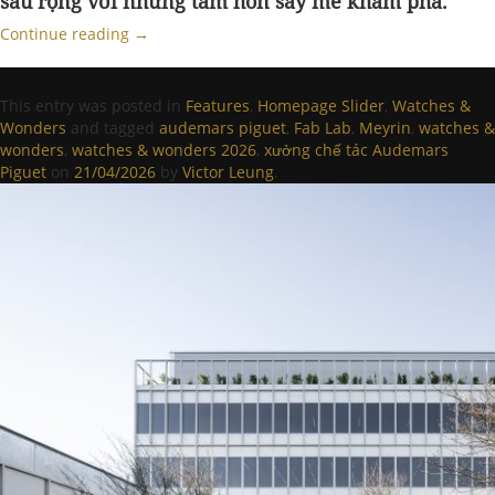
sâu rộng với những tâm hồn say mê khám phá.
Continue reading
→
This entry was posted in
Features
,
Homepage Slider
,
Watches &
Wonders
and tagged
audemars piguet
,
Fab Lab
,
Meyrin
,
watches &
wonders
,
watches & wonders 2026
,
xưởng chế tác Audemars
Piguet
on
21/04/2026
by
Victor Leung
.