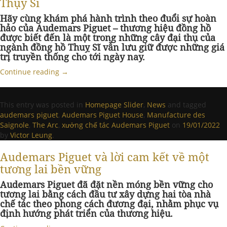
Thụy Sĩ
Hãy cùng khám phá hành trình theo đuổi sự hoàn
hảo của Audemars Piguet – thương hiệu đồng hồ
được biết đến là một trong những cây đại thụ của
ngành đồng hồ Thuỵ Sĩ vẫn lưu giữ được những giá
trị truyền thống cho tới ngày nay.
Continue reading
→
This entry was posted in
Homepage Slider
,
News
and tagged
audemars piguet
,
Audemars Piguet House
,
Manufacture des
Saignole
,
The Arc
,
xưởng chế tác Audemars Piguet
on
19/01/2022
by
Victor Leung
.
Audemars Piguet và lời cam kết về một
tương lai bền vững
Audemars Piguet đã đặt nền móng bền vững cho
tương lai bằng cách đầu tư xây dựng hai tòa nhà
chế tác theo phong cách đương đại, nhằm phục vụ
định hướng phát triển của thương hiệu.