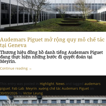
Audemars Piguet mở rộng quy mô chế tác
tại Geneva
Thương hiệu đồng hồ danh tiếng
Audemars Piguet
đang thực hiện những bước đi quyết đoán tại
Meyrin.
Continue reading
→
This entry was posted in
Highlight
,
News
and tagged
audemars
piguet
,
Fab Lab
,
Meyrin
,
xưởng chế tác Audemars Piguet
on
30/03/2026
by
Victor Leung
.