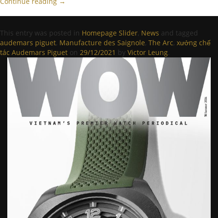
Continue reading
→
This entry was posted in
Homepage Slider
,
News
and tagged
audemars piguet
,
Manufacture des Saignole
,
The Arc
,
xưởng chế
tác Audemars Piguet
on
29/12/2021
by
Victor Leung
.