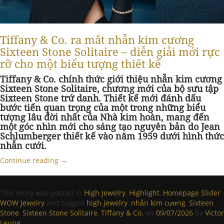
Tiffany & Co. ra mắt nhẫn kim cương
Sixteen Stone Solitaire – diễn giải mới rực
rỡ cho một biểu tượng thiết kế
Tiffany & Co. chính thức giới thiệu nhẫn kim cương
Sixteen Stone Solitaire, chương mới của bộ sưu tập
Sixteen Stone trứ danh. Thiết kế mới đánh dấu
bước tiến quan trọng của một trong những biểu
tượng lâu đời nhất của Nhà kim hoàn, mang đến
một góc nhìn mới cho sáng tạo nguyên bản do Jean
Schlumberger thiết kế vào năm 1959 dưới hình thức
nhẫn cưới.
Continue reading
→
This entry was posted in
High Jewelry
,
Highlight
,
Homepage Slider
,
WOW Jewelry
and tagged
high jewelry
,
nhẫn kim cương
,
Sixteen
Stone
,
Sixteen Stone Solitaire
,
Tiffany & Co.
on
09/07/2026
by
Victor
Leung
.