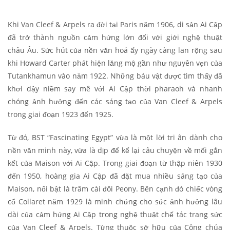
Khi Van Cleef & Arpels ra đời tại Paris năm 1906, di sản Ai Cập
đã trở thành nguồn cảm hứng lớn đối với giới nghệ thuật
châu Âu. Sức hút của nền văn hoá ấy ngày càng lan rộng sau
khi Howard Carter phát hiện lăng mộ gần như nguyên vẹn của
Tutankhamun vào năm 1922. Những báu vật được tìm thấy đã
khơi dậy niềm say mê với Ai Cập thời pharaoh và nhanh
chóng ảnh hưởng đến các sáng tạo của Van Cleef & Arpels
trong giai đoạn 1923 đến 1925.
Từ đó, BST “Fascinating Egypt” vừa là một lời tri ân dành cho
nền văn minh này, vừa là dịp để kể lại câu chuyện về mối gắn
kết của Maison với Ai Cập. Trong giai đoạn từ thập niên 1930
đến 1950, hoàng gia Ai Cập đã đặt mua nhiều sáng tạo của
Maison, nổi bật là trâm cài đôi Peony. Bên cạnh đó chiếc vòng
cổ Collaret năm 1929 là minh chứng cho sức ảnh hưởng lâu
dài của cảm hứng Ai Cập trong nghệ thuật chế tác trang sức
của Van Cleef & Arpels. Từng thuộc sở hữu của Công chúa