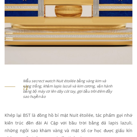
Mẫu secrect watch Nuit étoilée bằng vàng kim và
vàng trắng, khảm lapis lazuli và kim cương, vận hành
bằng bộ máy cơ lên dây cót tay, gợi bầu trời đêm đầy
sao huyền ảo
Khép lại BST là đồng hồ bí mật Nuit étoilée, tác phẩm gợi nhớ
kiến trúc đền đài Ai Cập với bầu trời bằng đá lapis lazuli,
những ngôi sao khảm vàng và mặt số cơ học được giấu kín