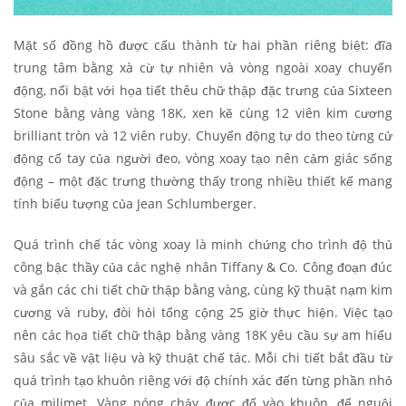
Mặt số đồng hồ được cấu thành từ hai phần riêng biệt: đĩa
trung tâm bằng xà cừ tự nhiên và vòng ngoài xoay chuyển
động, nổi bật với họa tiết thêu chữ thập đặc trưng của Sixteen
Stone bằng vàng vàng 18K, xen kẽ cùng 12 viên kim cương
brilliant tròn và 12 viên ruby. Chuyển động tự do theo từng cử
động cổ tay của người đeo, vòng xoay tạo nên cảm giác sống
động – một đặc trưng thường thấy trong nhiều thiết kế mang
tính biểu tượng của Jean Schlumberger.
Quá trình chế tác vòng xoay là minh chứng cho trình độ thủ
công bậc thầy của các nghệ nhân Tiffany & Co. Công đoạn đúc
và gắn các chi tiết chữ thập bằng vàng, cùng kỹ thuật nạm kim
cương và ruby, đòi hỏi tổng cộng 25 giờ thực hiện. Việc tạo
nên các họa tiết chữ thập bằng vàng 18K yêu cầu sự am hiểu
sâu sắc về vật liệu và kỹ thuật chế tác. Mỗi chi tiết bắt đầu từ
quá trình tạo khuôn riêng với độ chính xác đến từng phần nhỏ
của milimet. Vàng nóng chảy được đổ vào khuôn, để nguội