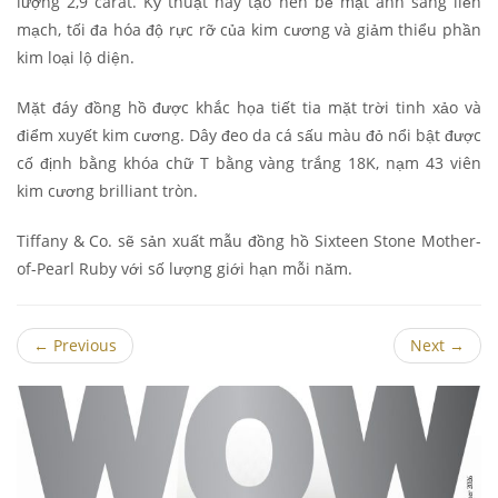
lượng 2,9 carat. Kỹ thuật này tạo nên bề mặt ánh sáng liền
mạch, tối đa hóa độ rực rỡ của kim cương và giảm thiểu phần
kim loại lộ diện.
Mặt đáy đồng hồ được khắc họa tiết tia mặt trời tinh xảo và
điểm xuyết kim cương. Dây đeo da cá sấu màu đỏ nổi bật được
cố định bằng khóa chữ T bằng vàng trắng 18K, nạm 43 viên
kim cương brilliant tròn.
Tiffany & Co. sẽ sản xuất mẫu đồng hồ Sixteen Stone Mother-
of-Pearl Ruby với số lượng giới hạn mỗi năm.
←
Previous
Next
→