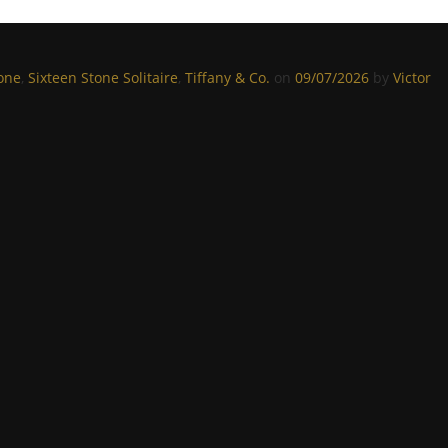
one
,
Sixteen Stone Solitaire
,
Tiffany & Co.
on
09/07/2026
by
Victor