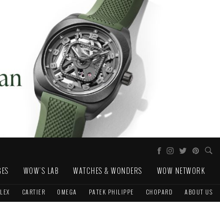
GES
WOW'S LAB
WATCHES & WONDERS
WOW NETWORK
LEX
CARTIER
OMEGA
PATEK PHILIPPE
CHOPARD
ABOUT US