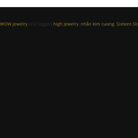
WOW Jewelry
and tagged
high jewelry
,
nhẫn kim cương
,
Sixteen St