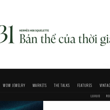
WOW JEWELRY
MARKETS
THE TALKS
FEATURES
VINTA
LUXUO
RO