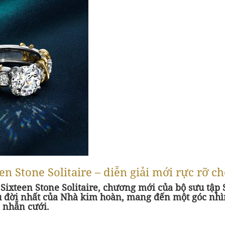
n Stone Solitaire – diễn giải mới rực rỡ c
 Sixteen Stone Solitaire, chương mới của bộ sưu tập
u đời nhất của Nhà kim hoàn, mang đến một góc nhì
 nhẫn cưới.