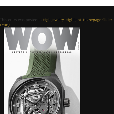
This entry was posted in
High Jewelry
,
Highlight
,
Homepage Slider
,
Leung
.