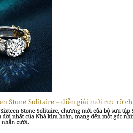
n Stone Solitaire – diễn giải mới rực rỡ c
 Sixteen Stone Solitaire, chương mới của bộ sưu tập
u đời nhất của Nhà kim hoàn, mang đến một góc nhì
 nhẫn cưới.