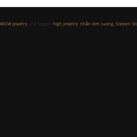
WOW Jewelry
and tagged
high jewelry
,
nhẫn kim cương
,
Sixteen St