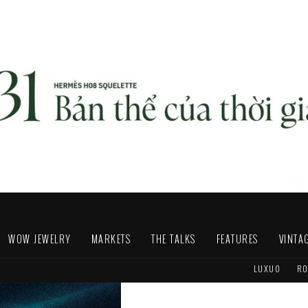
WOW JEWELRY
MARKETS
THE TALKS
FEATURES
VINTA
LUXUO
RO