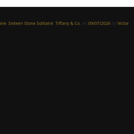
one
,
Sixteen Stone Solitaire
,
Tiffany & Co.
on
09/07/2026
by
Victor