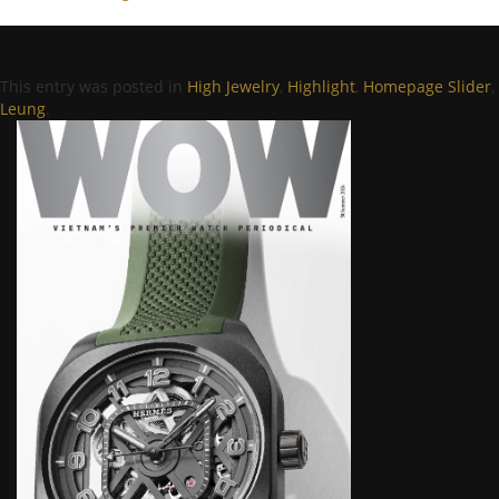
This entry was posted in
High Jewelry
,
Highlight
,
Homepage Slider
,
Leung
.