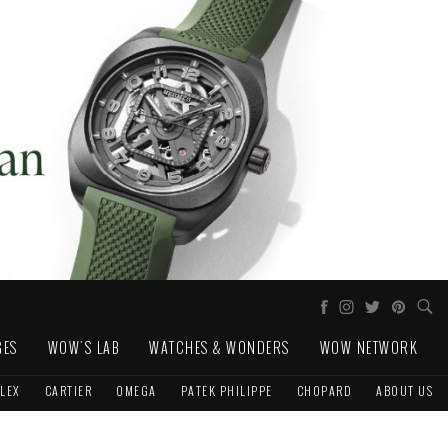
GES
WOW'S LAB
WATCHES & WONDERS
WOW NETWORK
LEX
CARTIER
OMEGA
PATEK PHILIPPE
CHOPARD
ABOUT US