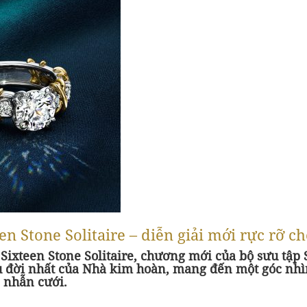
n Stone Solitaire – diễn giải mới rực rỡ c
 Sixteen Stone Solitaire, chương mới của bộ sưu tập
u đời nhất của Nhà kim hoàn, mang đến một góc nhì
 nhẫn cưới.