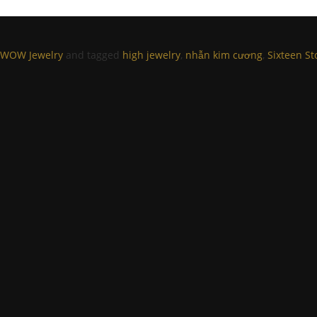
WOW Jewelry
and tagged
high jewelry
,
nhẫn kim cương
,
Sixteen St