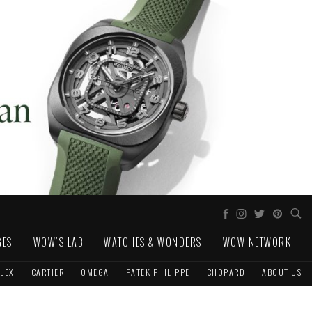
GES
WOW'S LAB
WATCHES & WONDERS
WOW NETWORK
LEX
CARTIER
OMEGA
PATEK PHILIPPE
CHOPARD
ABOUT US