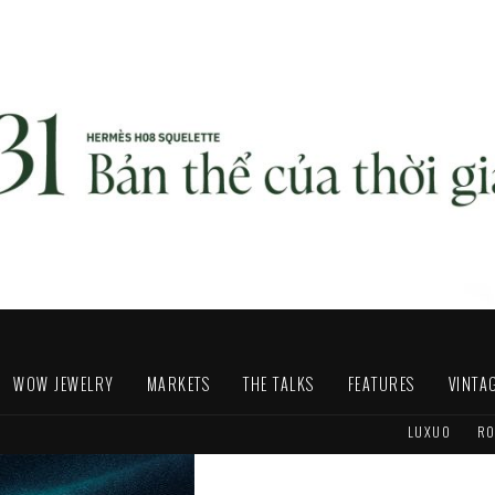
WOW JEWELRY
MARKETS
THE TALKS
FEATURES
VINTA
LUXUO
RO