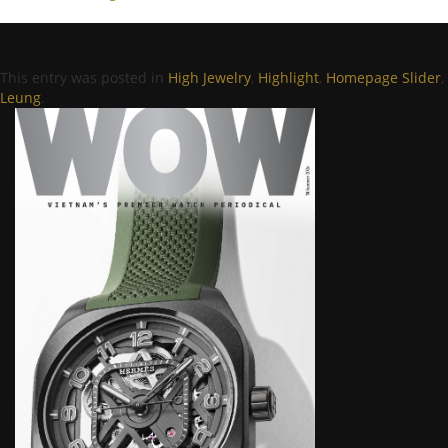
This entry was posted in
High Jewelry
,
Highlight
,
Homepage Slider
,
Leung
.