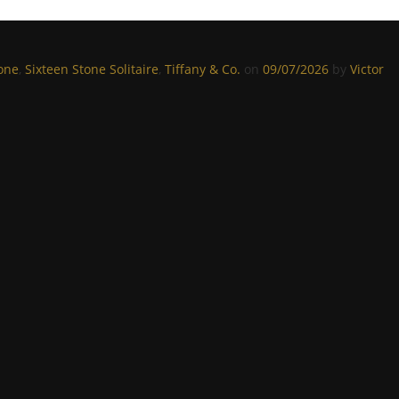
one
,
Sixteen Stone Solitaire
,
Tiffany & Co.
on
09/07/2026
by
Victor