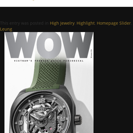
This entry was posted in
High Jewelry
,
Highlight
,
Homepage Slider
,
Leung
.