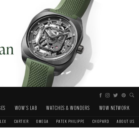
GES
WOW'S LAB
WATCHES & WONDERS
WOW NETWORK
LEX
CARTIER
OMEGA
PATEK PHILIPPE
CHOPARD
ABOUT US