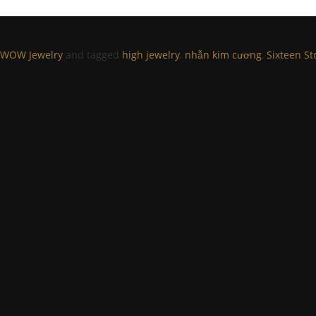
WOW Jewelry
and tagged
high jewelry
,
nhẫn kim cương
,
Sixteen St