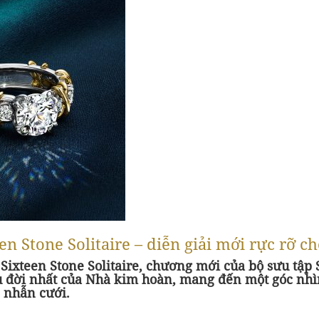
n Stone Solitaire – diễn giải mới rực rỡ c
 Sixteen Stone Solitaire, chương mới của bộ sưu tập
u đời nhất của Nhà kim hoàn, mang đến một góc nhì
 nhẫn cưới.