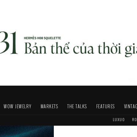
WOW JEWELRY
MARKETS
THE TALKS
FEATURES
VINTA
LUXUO
RO