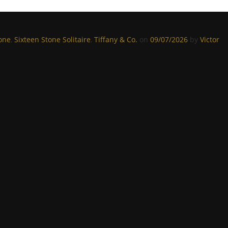
one
,
Sixteen Stone Solitaire
,
Tiffany & Co.
on
09/07/2026
by
Victor