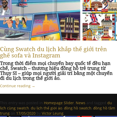
Cùng Swatch du lịch khắp thế giới trên
ghế sofa và Instagram
Trong thời điểm mọi chuyến bay quốc tế đều hạn
chế, Swatch – thương hiệu đồng hồ trẻ trung từ
Thụy Sĩ – giúp mọi người giải trí bằng một chuyến
đi du lịch trong thế giới ảo.
Continue reading
→
This entry was posted in
Homepage Slider
,
News
and tagged
du
lịch cùng swatch
,
du lịch thế giới ảo
,
đồng hồ swatch
,
đồng hồ tầm
trung
on
17/05/2020
by
Victor Leung
.