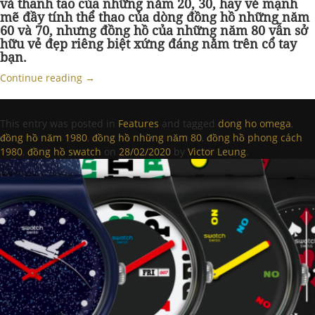
và thanh tao của những năm 20, 30, hay vẻ mạnh
mẽ đầy tính thể thao của dòng đồng hồ những năm
60 và 70, nhưng đồng hồ của những năm 80 vẫn sở
hữu vẻ đẹp riêng biệt xứng đáng nằm trên cổ tay
bạn.
Continue reading
→
This entry was posted in
Features
and tagged
dong ho omega
,
đồng hồ năm 1980
,
đồng hồ những năm 80
,
đồng hồ phong cách
1980
,
đồng hồ swatch
on
28/02/2020
by
Victor Leung
.