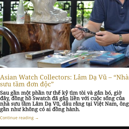
Asian Watch Collectors: Lâm Dạ Vũ – “Nhà
sưu tầm đơn độc”
Sau gần một phần tư thế kỷ tìm tòi và gắn bó, giờ
đây, đồng hồ Swatch đã gắn liền với cuộc sống của
nhà sưu tầm Lâm Dạ Vũ, dẫu rằng tại Việt Nam, ông
gần như không có ai đồng hành.
Continue reading
→