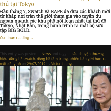
thú tại Tokyo
Đầu tháng 7, Swatch và BAPE đã đưa các khách mời
từ khắp nơi trên thế giới tham gia vào tuyến du
ngoạn quanh các khu phố nổi loạn nhất tại thủ đô
Tokyo, Nhật Bản, trong hành trình ra mắt bộ sưu
tập BIG BOLD.
Continue reading
→
This entry was posted in
News
and tagged
câu chuyện thương
hiệu
,
đồng hồ swatch
,
đồng hồ tầm trung
,
phiên bản giới hạn
,
ra
mắt đồng hồ
on
29/07/2019
by
Victor Leung
.