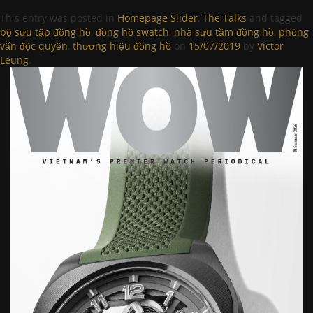
This entry was posted in
Homepage Slider
,
The Talks
and tagged
bộ sưu tập đồng hồ
,
đồng hồ swatch
,
nhà sưu tầm đồng hồ
,
phỏng
vấn độc quyền
,
thương hiệu đồng hồ
on
15/07/2019
by
Victor
Leung
.