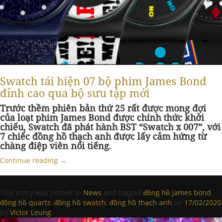
Swatch tái hiện 07 bộ phim James Bond
đỉnh cao qua bộ sưu tập mới
Trước thềm phiên bản thứ 25 rất được mong đợi
của loạt phim James Bond được chính thức khởi
chiếu, Swatch đã phát hành BST “Swatch x 007”, với
7 chiếc đồng hồ thạch anh được lấy cảm hứng từ
chàng điệp viên nổi tiếng.
Continue reading
→
This entry was posted in
News
and tagged
đồng hồ james bond
,
đồng hồ quartz
,
đồng hồ swatch
,
đồng hồ thạch anh
on
17/02/2020
by
Victor Leung
.