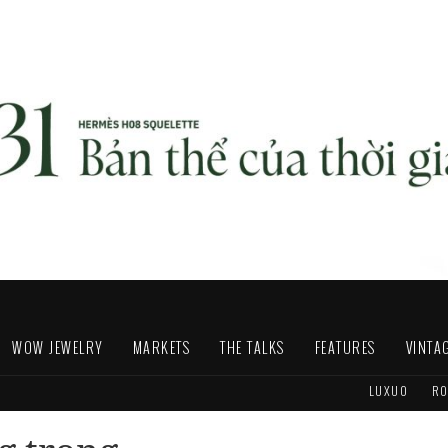
WOW JEWELRY
MARKETS
THE TALKS
FEATURES
VINTA
LUXUO
RO