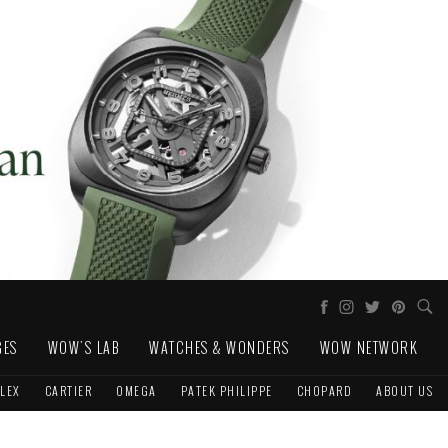
GES
WOW'S LAB
WATCHES & WONDERS
WOW NETWORK
LEX
CARTIER
OMEGA
PATEK PHILIPPE
CHOPARD
ABOUT US