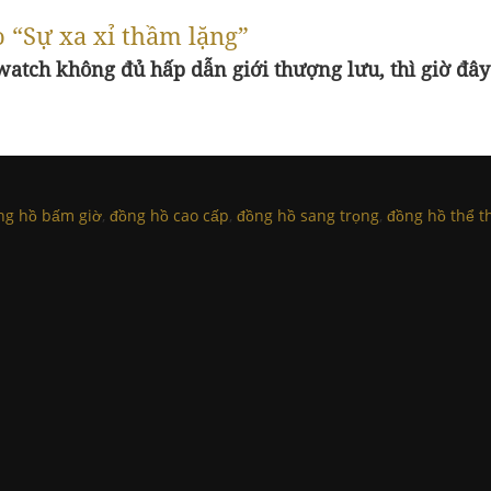
 “Sự xa xỉ thầm lặng”
watch không đủ hấp dẫn giới thượng lưu, thì giờ đây 
ng hồ bấm giờ
,
đồng hồ cao cấp
,
đồng hồ sang trọng
,
đồng hồ thể t