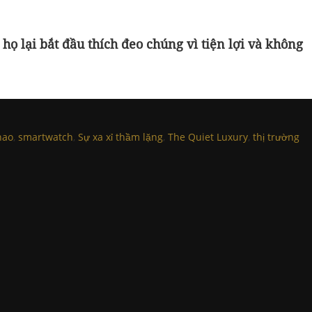
họ lại bắt đầu thích đeo chúng vì tiện lợi và không
hao
,
smartwatch
,
Sự xa xỉ thầm lặng
,
The Quiet Luxury
,
thị trường