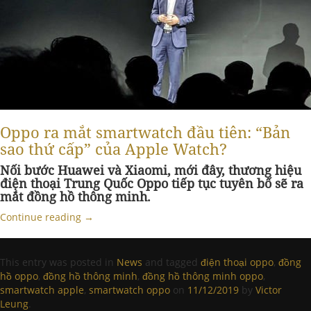
Oppo ra mắt smartwatch đầu tiên: “Bản
sao thứ cấp” của Apple Watch?
Nối bước Huawei và Xiaomi, mới đây, thương hiệu
điện thoại Trung Quốc Oppo tiếp tục tuyên bố sẽ ra
mắt đồng hồ thông minh.
Continue reading
→
This entry was posted in
News
and tagged
điện thoại oppo
,
đồng
hồ oppo
,
đồng hồ thông minh
,
đồng hồ thông minh oppo
,
smartwatch apple
,
smartwatch oppo
on
11/12/2019
by
Victor
Leung
.