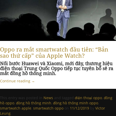
Oppo ra mắt smartwatch đầu tiên: “Bản
sao thứ cấp” của Apple Watch?
Nối bước Huawei và Xiaomi, mới đây, thương hiệu
điện thoại Trung Quốc Oppo tiếp tục tuyên bố sẽ ra
mắt đồng hồ thông minh.
Continue reading
→
This entry was posted in
News
and tagged
điện thoại oppo
,
đồng
hồ oppo
,
đồng hồ thông minh
,
đồng hồ thông minh oppo
,
smartwatch apple
,
smartwatch oppo
on
11/12/2019
by
Victor
Leung
.