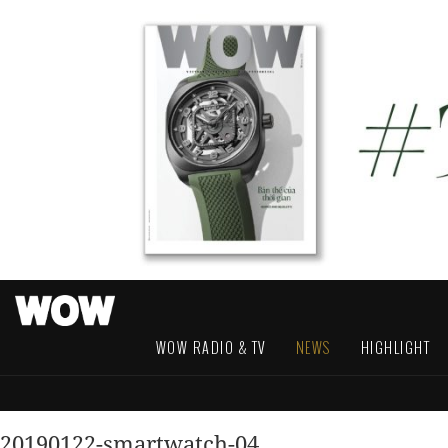
WOW RADIO & TV
NEWS
HIGHLIGHT
20190122-smartwatch-04