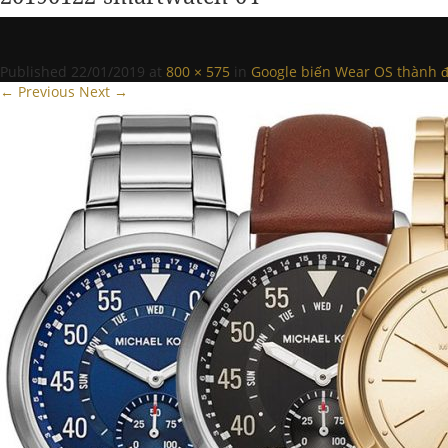
Published
22/01/2019
at
800 × 575
in
Google biến Wear OS thành đ
← Previous
Next →