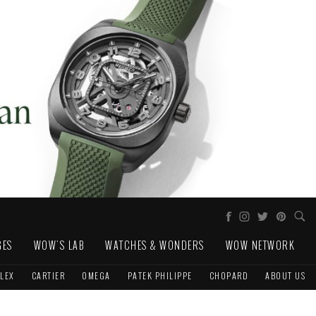
GES
WOW'S LAB
WATCHES & WONDERS
WOW NETWORK
LEX
CARTIER
OMEGA
PATEK PHILIPPE
CHOPARD
ABOUT US