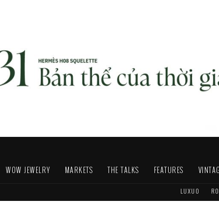
WOW JEWELRY
MARKETS
THE TALKS
FEATURES
VINTA
LUXUO
RO