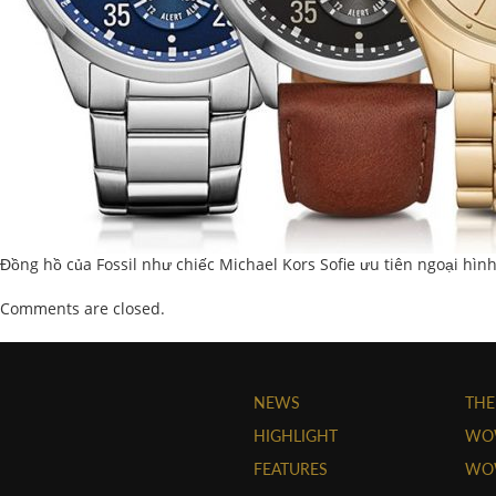
Đồng hồ của Fossil như chiếc Michael Kors Sofie ưu tiên ngoại hìn
Comments are closed.
NEWS
THE
HIGHLIGHT
WO
FEATURES
WOW