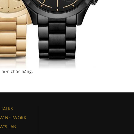
h hơn chức năng.
 TALKS
W NETWORK
'S LAB