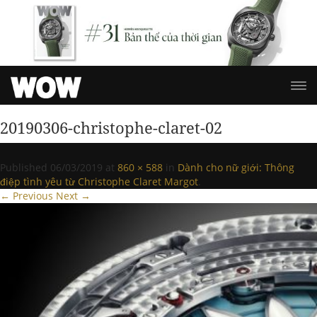
20190306-christophe-claret-02
Published
06/03/2019
at
860 × 588
in
Dành cho nữ giới: Thông
điệp tình yêu từ Christophe Claret Margot
.
← Previous
Next →