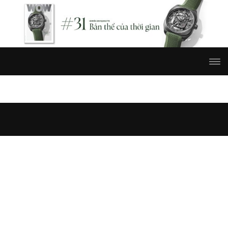
20190405-baselworld-2019-041
Published
05/04/2019
at
1205 × 780
in
#Baselworld 2019: Thế giới
nhìn từ buồng lái của Bell & Ross
.
← Previous
Next →