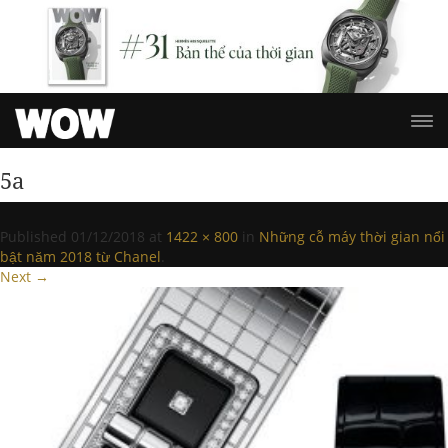
5a
Published
01/12/2018
at
1422 × 800
in
Những cỗ máy thời gian nổi
bật năm 2018 từ Chanel
.
Next →