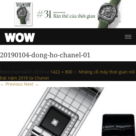
20190104-dong-ho-chanel-01
Published
04/01/2019
at
1422 × 800
in
Những cỗ máy thời gian nổi
bật năm 2018 từ Chanel
.
← Previous
Next →