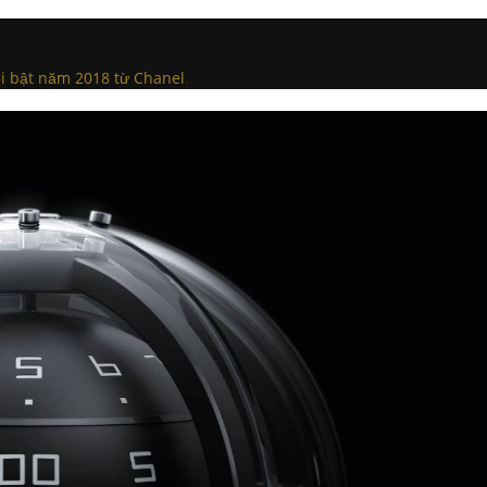
i bật năm 2018 từ Chanel
.