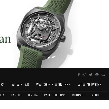
GES
WOW'S LAB
WATCHES & WONDERS
WOW NETWORK
LEX
CARTIER
OMEGA
PATEK PHILIPPE
CHOPARD
ABOUT US