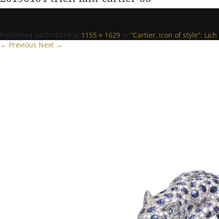
Published
04/01/2019
at
1155 × 1629
in
“Cartier, Icon of style”: Lị
← Previous
Next →