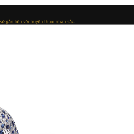
ch sử gắn liền với huyền thoại nhan sắc
.