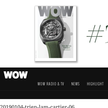
WOW RADIO & TV
NEWS
HIGHLIGHT
20190104-trien-lam-cartier-06