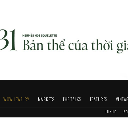
WOW JEWELRY
MARKETS
THE TALKS
FEATURES
VINTA
LUXUO
RO