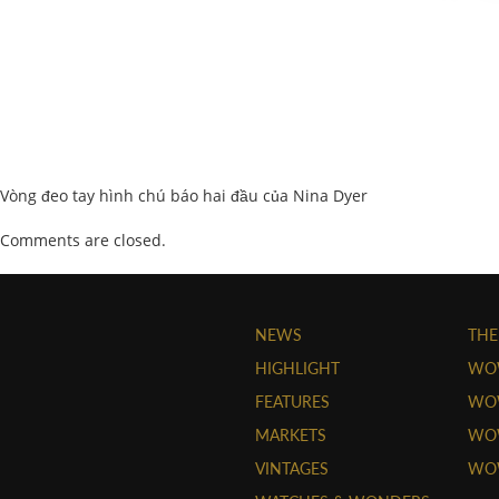
Vòng đeo tay hình chú báo hai đầu của Nina Dyer
Comments are closed.
NEWS
THE
HIGHLIGHT
WO
FEATURES
WOW
MARKETS
WOW
VINTAGES
WO