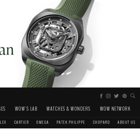
GES
WOW'S LAB
WATCHES & WONDERS
WOW NETWORK
LEX
CARTIER
OMEGA
PATEK PHILIPPE
CHOPARD
ABOUT US