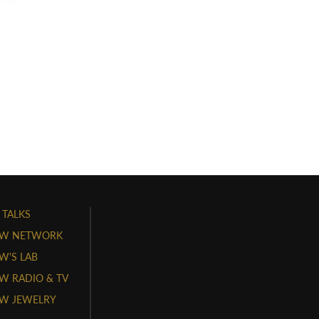
 TALKS
W NETWORK
'S LAB
 RADIO & TV
W JEWELRY