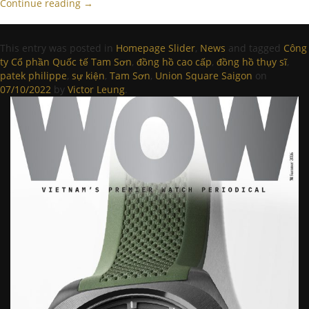
Continue reading
→
This entry was posted in
Homepage Slider
,
News
and tagged
Công
ty Cổ phần Quốc tế Tam Sơn
,
đồng hồ cao cấp
,
đồng hồ thụy sĩ
,
patek philippe
,
sự kiện
,
Tam Sơn
,
Union Square Saigon
on
07/10/2022
by
Victor Leung
.