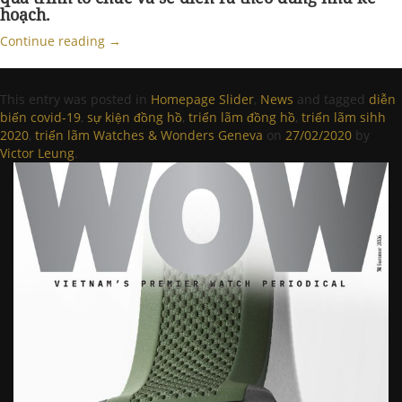
hoạch.
Continue reading
→
This entry was posted in
Homepage Slider
,
News
and tagged
diễn
biến covid-19
,
sự kiện đồng hồ
,
triển lãm đồng hồ
,
triển lãm sihh
2020
,
triển lãm Watches & Wonders Geneva
on
27/02/2020
by
Victor Leung
.