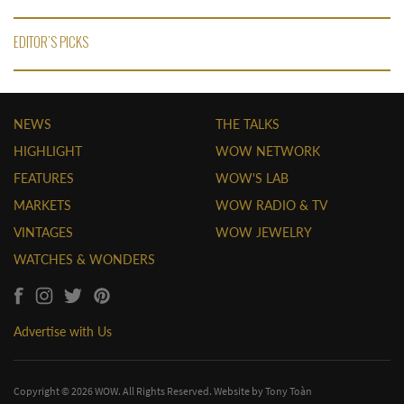
EDITOR'S PICKS
NEWS
THE TALKS
HIGHLIGHT
WOW NETWORK
FEATURES
WOW'S LAB
MARKETS
WOW RADIO & TV
VINTAGES
WOW JEWELRY
WATCHES & WONDERS
Advertise with Us
Copyright © 2026 WOW. All Rights Reserved. Website by
Tony Toàn