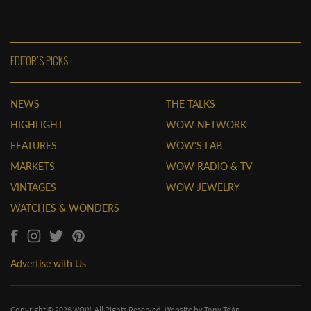
EDITOR'S PICKS
NEWS
THE TALKS
HIGHLIGHT
WOW NETWORK
FEATURES
WOW'S LAB
MARKETS
WOW RADIO & TV
VINTAGES
WOW JEWELRY
WATCHES & WONDERS
Advertise with Us
Copyright © 2026 WOW. All Rights Reserved. Website by
Tony Toàn