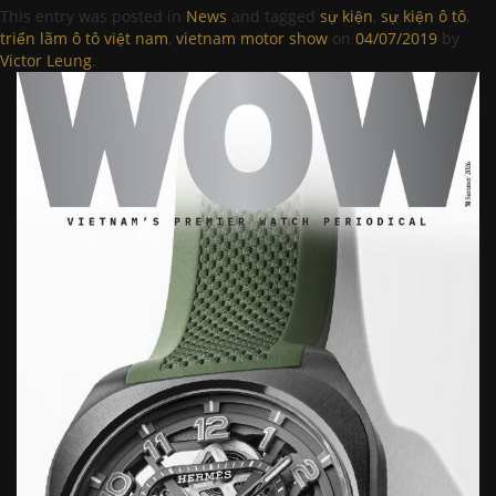
This entry was posted in
News
and tagged
sự kiện
,
sự kiện ô tô
,
triển lãm ô tô việt nam
,
vietnam motor show
on
04/07/2019
by
Victor Leung
.