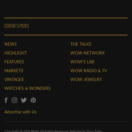
EDITOR'S PICKS
NEWS
THE TALKS
HIGHLIGHT
WOW NETWORK
FEATURES
WOW'S LAB
MARKETS
WOW RADIO & TV
VINTAGES
WOW JEWELRY
WATCHES & WONDERS
Advertise with Us
Copyright © 2026 WOW. All Rights Reserved. Website by
Tony Toàn