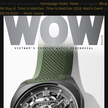
This entry was posted in
Homepage Slider
,
News
and tagged
đồng
hồ thụy sĩ
,
Time to Watches
,
Time to Watches 2024
,
Watch Event
on
09/10/2024
by
Victor Leung
.