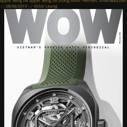
apple
,
đồng hồ apple
,
đồng hồ thông minh
,
Hermes
,
smartwatches
on
08/06/2019
by
Victor Leung
.