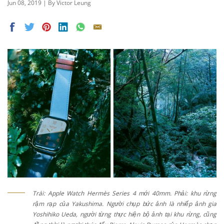
Jun 08, 2019 | By Victor Leung
Trái: Apple Watch Hermès Series 4 mới 40mm. Phải: khu rừng
rậm rạp của Yakushima. Người chụp bức ảnh là nhiếp ảnh gia
Yoshihiko Ueda, người từng thực hiện bộ ảnh tại khu rừng, cũng