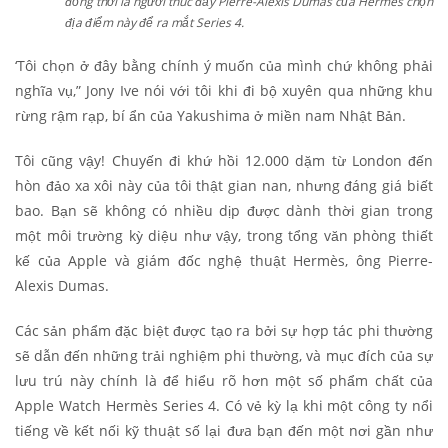
đồng thời là người thúc đẩy Pierre-Alexis Dumas của Hermès chọn
địa điểm này để ra mắt Series 4.
‘Tôi chọn ở đây bằng chính ý muốn của mình chứ không phải
nghĩa vụ,” Jony Ive nói với tôi khi đi bộ xuyên qua những khu
rừng rậm rạp, bí ẩn của Yakushima ở miền nam Nhật Bản.
Tôi cũng vậy! Chuyến đi khứ hồi 12.000 dặm từ London đến
hòn đảo xa xôi này của tôi thật gian nan, nhưng đáng giá biết
bao. Bạn sẽ không có nhiều dịp được dành thời gian trong
một môi trường kỳ diệu như vậy, trong tổng văn phòng thiết
kế của Apple và giám đốc nghệ thuật Hermès, ông Pierre-
Alexis Dumas.
Các sản phẩm đặc biệt được tạo ra bởi sự hợp tác phi thường
sẽ dẫn đến những trải nghiệm phi thường, và mục đích của sự
lưu trú này chính là để hiểu rõ hơn một số phẩm chất của
Apple Watch Hermès Series 4. Có vẻ kỳ lạ khi một công ty nổi
tiếng về kết nối kỹ thuật số lại đưa bạn đến một nơi gần như