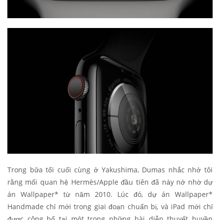
Trong bữa tối cuối cùng ở Yakushima, Dumas nhắc nhở tôi
rằng mối quan hệ Hermès/Apple đầu tiên đã nảy nở nhờ dự
án Wallpaper* từ năm 2010. Lúc đó, dự án Wallpaper*
Handmade chỉ mới trong giai đoạn chuẩn bị, và iPad mới chỉ
được công bố tại một trong những bài diễn thuyết huyền