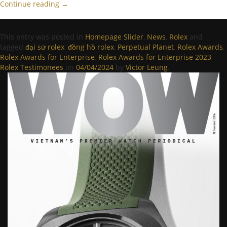
Continue reading
→
This entry was posted in
Homepage Slider
,
News
,
Rolex
and
tagged
đại sứ rolex
,
đồng hồ rolex
,
Perpetual Planet
,
Rolex Awards
,
Rolex Awards for Enterprise
,
Rolex Awards for Enterprise 2023
,
Rolex Testimonees
on
04/04/2024
by
Victor Leung
.