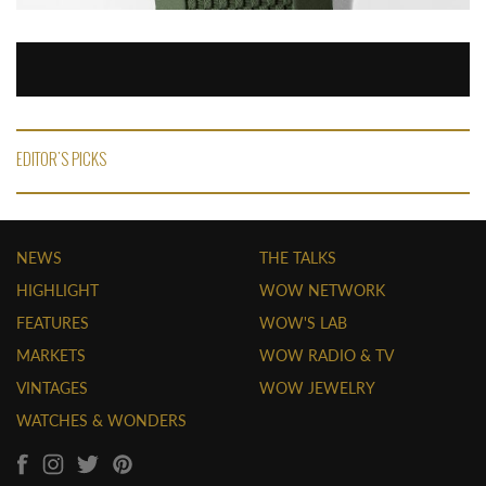
EDITOR'S PICKS
NEWS
THE TALKS
HIGHLIGHT
WOW NETWORK
FEATURES
WOW'S LAB
MARKETS
WOW RADIO & TV
VINTAGES
WOW JEWELRY
WATCHES & WONDERS