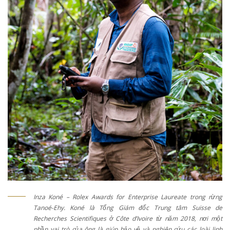
Inza Koné – Rolex Awards for Enterprise Laureate trong rừng
Tanoé-Ehy. Koné là Tổng Giám đốc Trung tâm Suisse de
Recherches Scientifiques ở Côte d’Ivoire từ năm 2018, nơi một
phần vai trò của ông là giúp bảo vệ và nghiên cứu các loài linh