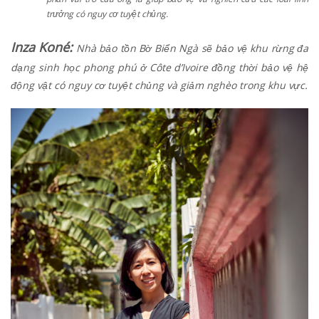
trưởng có nguy cơ tuyệt chủng.
Inza Koné:
Nhà bảo tồn Bờ Biển Ngà sẽ bảo vệ khu rừng đa
dạng sinh học phong phú ở Côte d’Ivoire đồng thời bảo vệ hệ
động vật có nguy cơ tuyệt chủng và giảm nghèo trong khu vực.