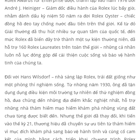
Rolex Awards for Enterprise được thành lập vào năm 1976 bởi
André J. Heiniger – Giám đốc điều hành của Rolex lúc bấy giờ,
nhằm đánh dấu kỷ niệm 50 năm ra đời Rolex Oyster – chiếc
đồng hồ đeo tay chống nước đầu tiên trên thế giới. Kể từ đó
Giải thưởng đã thu hút nhiều sự quan tâm của quốc tế, đến
mức Rolex đã biến đây trở thành một sự kiện thường niên, đã
hỗ trợ 160 Rolex Laureates trên toàn thế giới – những cá nhân
luôn nỗ lực đóng góp để cải thiện cuộc sống và bảo vệ hành
tinh của chúng ta.
Đối với Hans Wilsdorf – nhà sáng lập Rolex, trái đất giống như
một phòng thí nghiệm sống. Từ những năm 1930, ông đã tận
dụng dụng điều kiện môi trường tự nhiên để thử nghiệm đồng
hồ, đưa chúng đến những địa điểm khắc nghiệt nhất, hỗ trợ
những nhà thám hiểm mạo hiểm khám phá những vùng đất
chưa từng được biết đến. Nhưng thế giới đã thay đổi, khi tiến
vào thế kỷ 21, thương hiệu đã chuyển sự ưu tiên từ thám hiểm
vì mục đích khám phá sang bảo vệ hành tinh và củng cố cam
kết của mình bằng cách triển khai chương trình Rolex