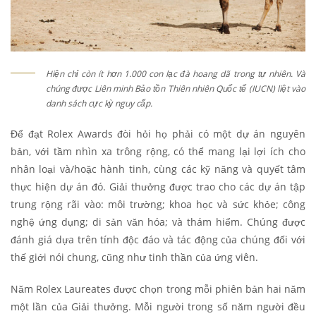
Hiện chỉ còn ít hơn 1.000 con lạc đà hoang dã trong tự nhiên. Và
chúng được Liên minh Bảo tồn Thiên nhiên Quốc tế (IUCN) liệt vào
danh sách cực kỳ nguy cấp.
Để đạt Rolex Awards đòi hỏi họ phải có một dự án nguyên
bản, với tầm nhìn xa trông rộng, có thể mang lại lợi ích cho
nhân loại và/hoặc hành tinh, cùng các kỹ năng và quyết tâm
thực hiện dự án đó. Giải thưởng được trao cho các dự án tập
trung rộng rãi vào: môi trường; khoa học và sức khỏe; công
nghệ ứng dụng; di sản văn hóa; và thám hiểm. Chúng được
đánh giá dựa trên tính độc đáo và tác động của chúng đối với
thế giới nói chung, cũng như tinh thần của ứng viên.
Năm Rolex Laureates được chọn trong mỗi phiên bản hai năm
một lần của Giải thưởng. Mỗi người trong số năm người đều