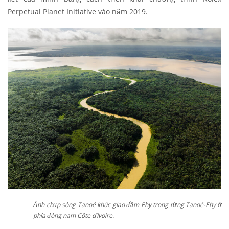
Perpetual Planet Initiative vào năm 2019.
Ảnh chụp sông Tanoé khúc giao đầm Ehy trong rừng Tanoé-Ehy ở
phía đông nam Côte d’Ivoire.