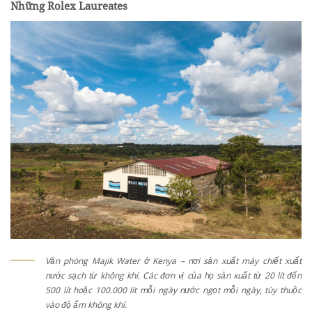
Những Rolex Laureates
Văn phòng Majik Water ở Kenya – nơi sản xuất máy chiết xuất
nước sạch từ không khí. Các đơn vị của họ sản xuất từ 20 lít đến
500 lít hoặc 100.000 lít mỗi ngày nước ngọt mỗi ngày, tùy thuộc
vào độ ẩm không khí.