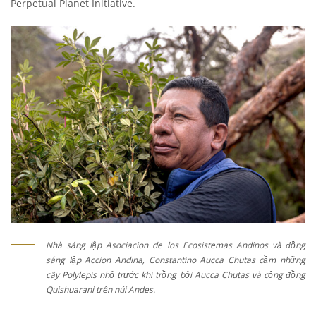
Perpetual Planet Initiative.
Nhà sáng lập Asociacion de los Ecosistemas Andinos và đồng
sáng lập Accion Andina, Constantino Aucca Chutas cầm những
cây Polylepis nhỏ trước khi trồng bởi Aucca Chutas và cộng đồng
Quishuarani trên núi Andes.