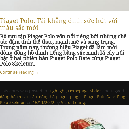
Piaget Polo: Tái khẳng định sức hút với
màu sắc mới
Bộ sưu tập Piaget Polo vốn nổi tiếng bởi những chế
tác đậm tính thể thao, mạnh mẽ và sang trọng.
Trong năm nay, thương hiệu Piaget đã làm mới
dòng đồng hồ danh tiếng bằng sắc xanh lá cây nổi
bật ở hai phiên bản Piaget Polo Date cùng Piaget
Polo Skeleton.
Continue reading
→
This entry was posted in
Highlight
,
Homepage Slider
and tagged
đồng hồ cơ cao cấp
,
đồng hồ piaget
,
piaget
,
Piaget Polo Date
,
Piaget
Polo Skeleton
on
15/11/2022
by
Victor Leung
.