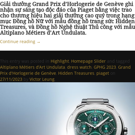
Giải thưởng Grand Prix d’Horlogerie de Genève ghi
nhận sự sáng tạo độc đáo của Piaget bằng việc trao
cho thương hiệu hai giải thưởng cao quý trong hạng
mục Đồng hồ Nữ với mẫu đồng hồ trang sức Hidden
Treasures, và Đồng hồ Nghệ thuật Thủ công với mẫu
Altiplano Métiers d’Art Undulata.
Continue reading
→
This entry was posted in
Highlight
,
Homepage Slider
and tagged
Altiplano Métiers d’Art Undulata
,
dress watch
,
GPHG 2023
,
Grand
Prix d'Horlogerie de Genève
,
Hidden Treasures
,
piaget
on
27/11/2023
by
Victor Leung
.