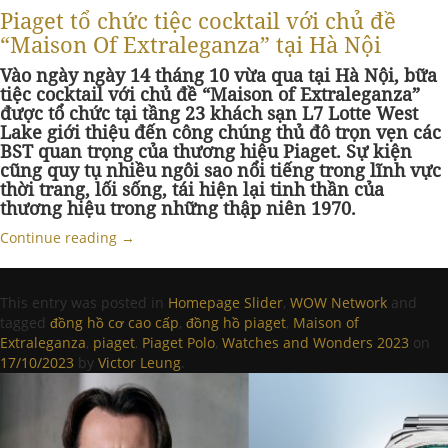
Piaget tổ chức tiệc cocktail với chủ đề
“Maison Of Extraleganza” tại Hà Nội
Vào ngày ngày 14 tháng 10 vừa qua tại Hà Nội, bữa
tiệc cocktail với chủ đề “Maison of Extraleganza”
được tổ chức tại tầng 23 khách sạn L7 Lotte West
Lake giới thiệu đến công chúng thủ đô trọn vẹn các
BST quan trọng của thương hiệu Piaget. Sự kiện
cũng quy tụ nhiều ngôi sao nổi tiếng trong lĩnh vực
thời trang, lối sống, tái hiện lại tinh thần của
thương hiệu trong những thập niên 1970.
Continue reading
→
This entry was posted in
Homepage Slider
,
WOW Network
and
tagged
đồng hồ cơ cao cấp
,
đồng hồ piaget
,
Maison of
Extraleganza
,
piaget
,
Piaget Polo
,
Watches and Wonders 2023
on
17/10/2023
by
Victor Leung
.