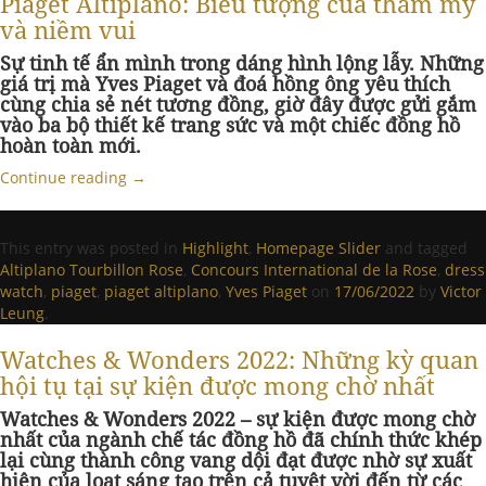
Piaget Altiplano: Biểu tượng của thẩm mỹ
và niềm vui
Sự tinh tế ẩn mình trong dáng hình lộng lẫy. Những
giá trị mà Yves Piaget và đoá hồng ông yêu thích
cùng chia sẻ nét tương đồng, giờ đây được gửi gắm
vào ba bộ thiết kế trang sức và một chiếc đồng hồ
hoàn toàn mới.
Continue reading
→
This entry was posted in
Highlight
,
Homepage Slider
and tagged
Altiplano Tourbillon Rose
,
Concours International de la Rose
,
dress
watch
,
piaget
,
piaget altiplano
,
Yves Piaget
on
17/06/2022
by
Victor
Leung
.
Watches & Wonders 2022: Những kỳ quan
hội tụ tại sự kiện được mong chờ nhất
Watches & Wonders 2022 – sự kiện được mong chờ
nhất của ngành chế tác đồng hồ đã chính thức khép
lại cùng thành công vang dội đạt được nhờ sự xuất
hiện của loạt sáng tạo trên cả tuyệt vời đến từ các