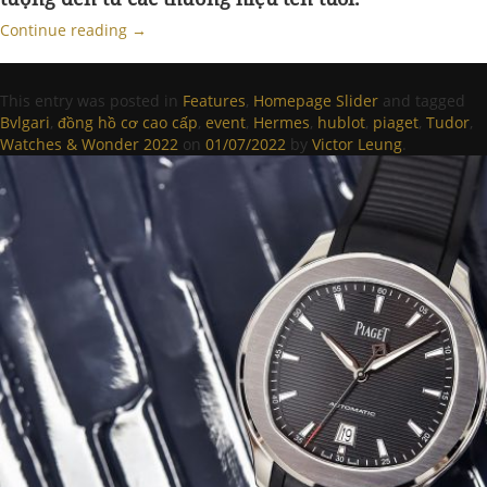
Continue reading
→
This entry was posted in
Features
,
Homepage Slider
and tagged
Bvlgari
,
đồng hồ cơ cao cấp
,
event
,
Hermes
,
hublot
,
piaget
,
Tudor
,
Watches & Wonder 2022
on
01/07/2022
by
Victor Leung
.