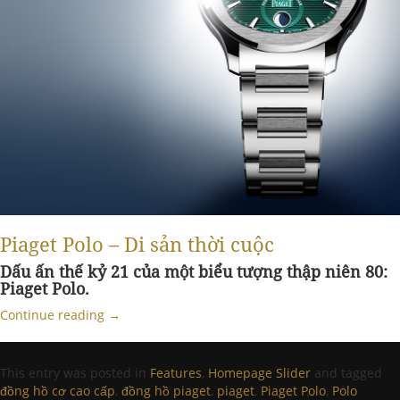
Piaget Polo – Di sản thời cuộc
Dấu ấn thế kỷ 21 của một biểu tượng thập niên 80:
Piaget Polo.
Continue reading
→
This entry was posted in
Features
,
Homepage Slider
and tagged
đồng hồ cơ cao cấp
,
đồng hồ piaget
,
piaget
,
Piaget Polo
,
Polo