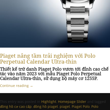
Piaget nâng tầm trải nghiệm với Polo
Perpetual Calendar Ultra-thin
Thiết kế trứ danh Piaget Polo vươn tới đỉnh cao chế
tác vào năm 2023 với mẫu Piaget Polo Perpetual
Calendar Ultra-thin, sử dụng bộ máy cơ 1255P.
Continue reading
→
This entry was posted in
Highlight
,
Homepage Slider
and tagged
đồng hồ cơ cao cấp
,
đồng hồ piaget
,
piaget
,
Piaget Polo
,
Polo