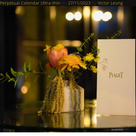
Perpetual Calendar Ultra-thin
on
27/11/2023
by
Victor Leung
.