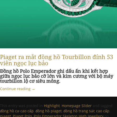
Piaget ra mắt đồng hồ Tourbillon đính 53
viên ngọc lục bảo
Đồng hồ Polo Emperador ghi dấu ấn khi kết hợp
giữa ngọc lục bảo cỡ lớn và kim cương với bộ máy
tourbillon lộ cơ siêu mỏng.
Continue reading
→
This entry was posted in
Highlight
,
Homepage Slider
and tagged
đồng hồ cơ cao cấp
,
đồng hồ piaget
,
đồng hồ trang sức cao cấp
,
piaget
,
Piaget Polo
,
Polo Emperador Skeleton High Jewellery
on