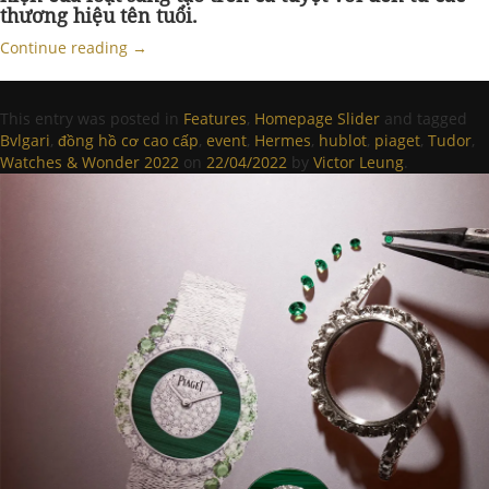
thương hiệu tên tuổi.
Continue reading
→
This entry was posted in
Features
,
Homepage Slider
and tagged
Bvlgari
,
đồng hồ cơ cao cấp
,
event
,
Hermes
,
hublot
,
piaget
,
Tudor
,
Watches & Wonder 2022
on
22/04/2022
by
Victor Leung
.