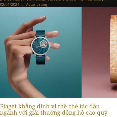
02/01/2024
by
Victor Leung
.
Piaget khẳng định vị thế chế tác đầu
ngành với giải thưởng đồng hồ cao quý