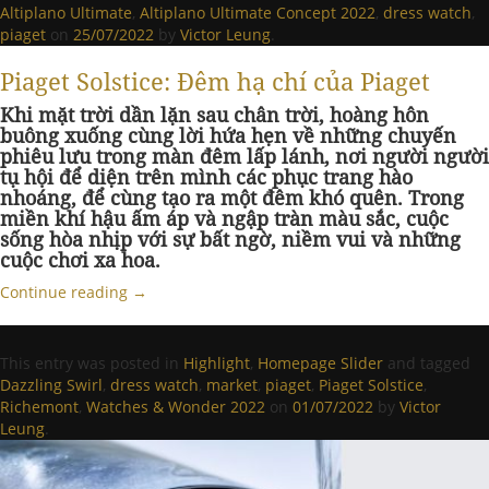
Altiplano Ultimate
,
Altiplano Ultimate Concept 2022
,
dress watch
,
piaget
on
25/07/2022
by
Victor Leung
.
Piaget Solstice: Đêm hạ chí của Piaget
Khi mặt trời dần lặn sau chân trời, hoàng hôn
buông xuống cùng lời hứa hẹn về những chuyến
phiêu lưu trong màn đêm lấp lánh, nơi người người
tụ hội để diện trên mình các phục trang hào
nhoáng, để cùng tạo ra một đêm khó quên. Trong
miền khí hậu ấm áp và ngập tràn màu sắc, cuộc
sống hòa nhịp với sự bất ngờ, niềm vui và những
cuộc chơi xa hoa.
Continue reading
→
This entry was posted in
Highlight
,
Homepage Slider
and tagged
Dazzling Swirl
,
dress watch
,
market
,
piaget
,
Piaget Solstice
,
Richemont
,
Watches & Wonder 2022
on
01/07/2022
by
Victor
Leung
.