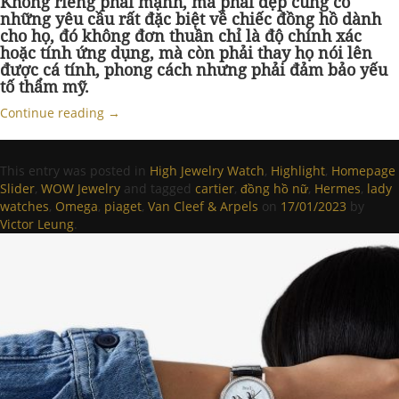
Không riêng phái mạnh, mà phái đẹp cũng có
những yêu cầu rất đặc biệt về chiếc đồng hồ dành
cho họ, đó không đơn thuần chỉ là độ chính xác
hoặc tính ứng dụng, mà còn phải thay họ nói lên
được cá tính, phong cách nhưng phải đảm bảo yếu
tố thẩm mỹ.
Continue reading
→
This entry was posted in
High Jewelry Watch
,
Highlight
,
Homepage
Slider
,
WOW Jewelry
and tagged
cartier
,
đồng hồ nữ
,
Hermes
,
lady
watches
,
Omega
,
piaget
,
Van Cleef & Arpels
on
17/01/2023
by
Victor Leung
.