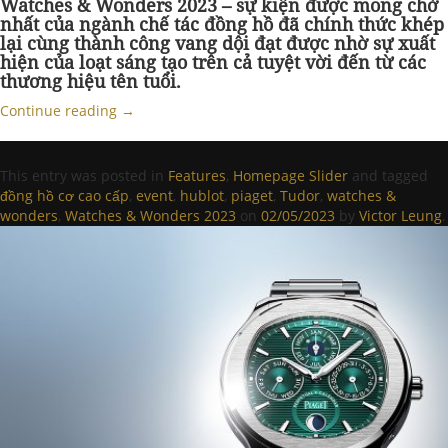
Watches & Wonders 2023 – sự kiện được mong chờ
nhất của ngành chế tác đồng hồ đã chính thức khép
lại cùng thành công vang dội đạt được nhờ sự xuất
hiện của loạt sáng tạo trên cả tuyệt vời đến từ các
thương hiệu tên tuổi.
Continue reading
→
This entry was posted in
Features
,
Homepage Slider
and tagged
đồng hồ cơ cao cấp
,
event
,
hublot
,
piaget
,
Tudor
,
watches &
wonders
,
Watches & Wonders 2023
on
02/05/2023
by
Victor Leung
.