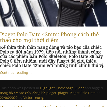
Piaget Polo Date 42mm: Phong cách thể
thao cho mọi thời điểm
Kế thừa tinh thần năng động và táo bạo của chiếc
Polo ra đời năm 1979, tiếp nối những thành công
của các phiên bản Polo Skeleton, Polo Date 36 hay
Polo S tiền nhiệm, mới đây Piaget đã giới thiệu
chiếc Polo Date 42mm với những tinh chỉnh thú vị.
Continue reading
→
This entry was posted in
Highlight
,
Homepage Slider
and tagged
đồng hồ cơ cao cấp
,
đồng hồ piaget
,
piaget
,
Piaget Polo Date
on
22/06/2022
by
Victor Leung
.