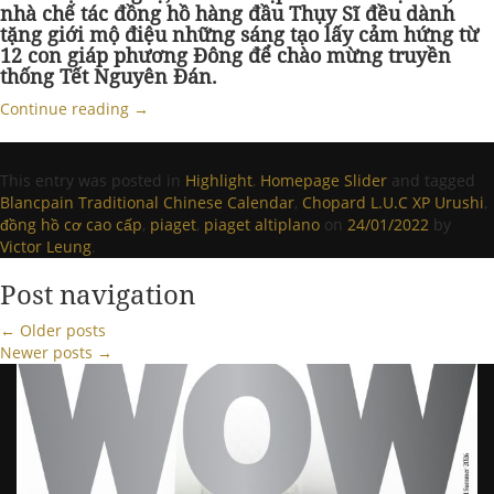
nhà chế tác đồng hồ hàng đầu Thụy Sĩ đều dành
tặng giới mộ điệu những sáng tạo lấy cảm hứng từ
12 con giáp phương Đông để chào mừng truyền
thống Tết Nguyên Đán.
Continue reading
→
This entry was posted in
Highlight
,
Homepage Slider
and tagged
Blancpain Traditional Chinese Calendar
,
Chopard L.U.C XP Urushi
,
đồng hồ cơ cao cấp
,
piaget
,
piaget altiplano
on
24/01/2022
by
Victor Leung
.
Post navigation
←
Older posts
Newer posts
→