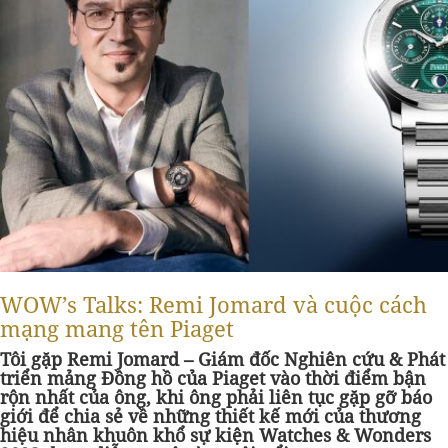
WOW’s Talks: Remi Jomard và cuộc cách
mạng mang tên Piaget
Tôi gặp Remi Jomard – Giám đốc Nghiên cứu & Phát
triển mảng Đồng hồ của Piaget vào thời điểm bận
rộn nhất của ông, khi ông phải liên tục gặp gỡ báo
giới để chia sẻ về những thiết kế mới của thương
hiệu nhân khuôn khổ sự kiện Watches & Wonders