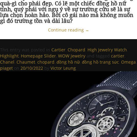
quà-gì cho phái đẹp. Có lẽ một chiếc đồng hồ nữ
tính, quý phái với ngụ ý về sự trường cửu sẽ là sự
lựa chọn hoàn hảo. Bởi cô gái nào mà không muốn
gì đó trường tồn và dài lâu?
Continue reading
→
This entry was posted in
Cartier
,
Chopard
,
High Jewelry Watch
,
Highlight
,
Homepage Slider
,
WOW Jewelry
and tagged
cartier
,
Chanel
,
Chaumet
,
chopard
,
đồng hồ nữ
,
đồng hồ trang sức
,
Omega
,
piaget
on
20/10/2022
by
Victor Leung
.