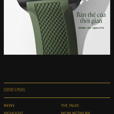
EDITOR'S PICKS
NEWS
THE TALKS
HIGHLIGHT
WOW NETWORK