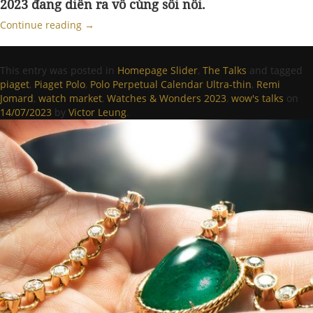
2023 đang diễn ra vô cùng sôi nổi.
Continue reading
→
This entry was posted in
Homepage Slider
,
The Talks
and tagged
piaget
,
Piaget Polo
,
Polo Perpetual Calendar Ultra-thin
,
Remi
Jomard
,
watch market
,
Watches & Wonders 2023
,
wow's talks
on
14/07/2023
by
Victor Leung
.