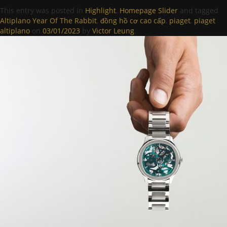
This entry was posted in
Highlight
,
Homepage Slider
and tagged
Altiplano Year Of The Rabbit
,
đồng hồ cơ cao cấp
,
piaget
,
piaget
altiplano
on
03/01/2023
by
Victor Leung
.