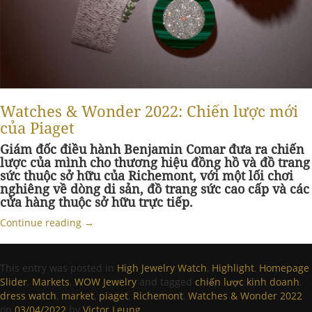
Watches & Wonder 2022: Chiến lược mới
của Piaget
Giám đốc điều hành Benjamin Comar đưa ra chiến
lược của mình cho thương hiệu đồng hồ và đồ trang
sức thuộc sở hữu của Richemont, với một lối chơi
nghiêng về dòng di sản, đồ trang sức cao cấp và các
cửa hàng thuộc sở hữu trực tiếp.
Continue reading
→
This entry was posted in
High Jewelry Watch
,
Highlight
,
Homepage
Slider
,
Markets
,
WOW Jewelry
and tagged
chiến lược kinh doanh
,
dress watch
,
market
,
piaget
,
Richemont
,
Watches & Wonder 2022
on
03/04/2022
by
Victor Leung
.