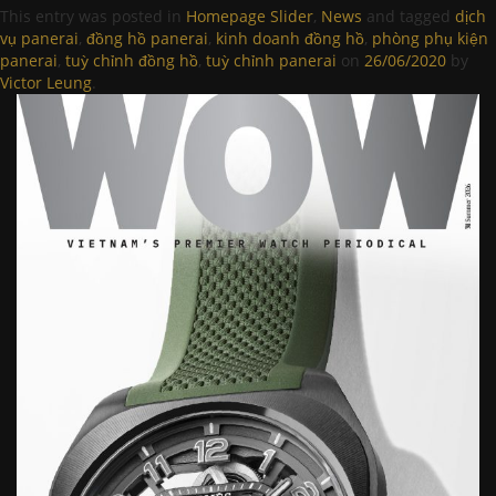
This entry was posted in
Homepage Slider
,
News
and tagged
dịch
vụ panerai
,
đồng hồ panerai
,
kinh doanh đồng hồ
,
phòng phụ kiện
panerai
,
tuỳ chỉnh đồng hồ
,
tuỳ chỉnh panerai
on
26/06/2020
by
Victor Leung
.